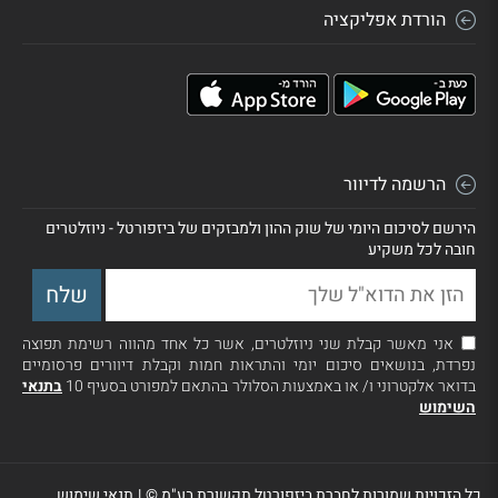
הורדת אפליקציה
הרשמה לדיוור
הירשם לסיכום היומי של שוק ההון ולמבזקים של ביזפורטל - ניוזלטרים
חובה לכל משקיע
אני מאשר קבלת שני ניוזלטרים, אשר כל אחד מהווה רשימת תפוצה
נפרדת, בנושאים סיכום יומי והתראות חמות וקבלת דיוורים פרסומיים
בדואר אלקטרוני ו/ או באמצעות הסלולר בהתאם למפורט בסעיף 10
בתנאי
השימוש
כל הזכויות שמורות לחברת ביזפורטל תקשורת בע"מ ©
|
תנאי שימוש