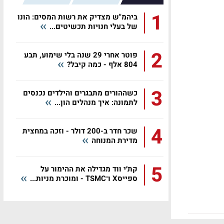
1
ביהמ"ש מצדיק את רשות המסים: הונו
של בעלי חנויות תכשיטים...
2
פוטר אחרי 29 שנה בלי שימוע, תבע
804 אלף - כמה קיבל?
3
כשההורים מתבגרים והילדים נכנסים
לתמונה: איך מנהלים הון...
4
שכר חדר ב-200 דולר - וזכה במחצית
מדירת המנוחה
5
קת׳י ווד מגדילה את ההימור על
ספייסX ו־TSMC - ומוכרת מניות...