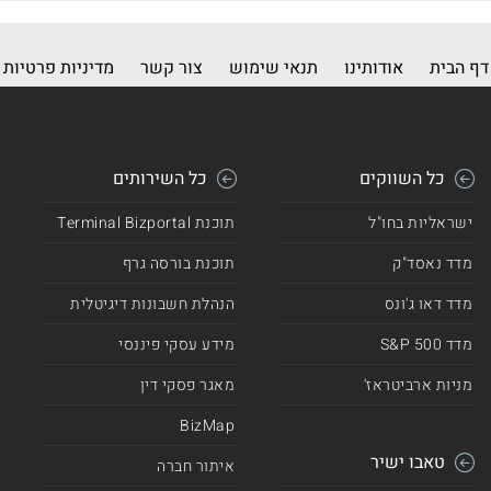
דף הבית
אודותינו
תנאי שימוש
צור קשר
מדיניות פרטיות
כל השווקים
כל השירותים
ישראליות בחו"ל
תוכנת Terminal Bizportal
מדד נאסד"ק
תוכנת בורסה גרף
מדד דאו ג'ונס
הנהלת חשבונות דיגיטלית
מדד 500 S&P
מידע עסקי פיננסי
מניות ארביטראז'
מאגר פסקי דין
BizMap
טאבו ישיר
איתור חברה