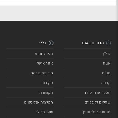
מדורים באתר
כללי
נדל"ן
תגיות חמות
אג"ח
אזור אישי
מט"ח
הודעות בורסה
קרנות
סקירות
חסכון ארוך טווח
תקשורת
שווקים גלובליים
המלצות אנליסטים
תנועות בעלי עניין
שער הדולר