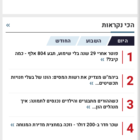
הכי נקראות
היום
השבוע
החודש
1
פוטר אחרי 29 שנה בלי שימוע, תבע 804 אלף - כמה
קיבל?
2
ביהמ"ש מצדיק את רשות המסים: הונו של בעלי חנויות
תכשיטים...
3
כשההורים מתבגרים והילדים נכנסים לתמונה: איך
מנהלים הון...
4
שכר חדר ב-200 דולר - וזכה במחצית מדירת המנוחה