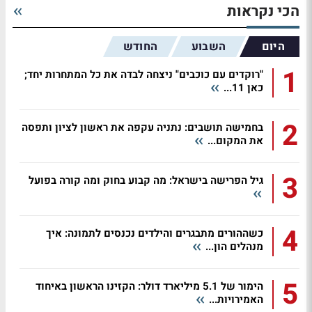
הכי נקראות
היום
השבוע
החודש
1
"רוקדים עם כוכבים" ניצחה לבדה את כל המתחרות יחד;
כאן 11...
2
בחמישה תושבים: נתניה עקפה את ראשון לציון ותפסה
את המקום...
3
גיל הפרישה בישראל: מה קבוע בחוק ומה קורה בפועל
4
כשההורים מתבגרים והילדים נכנסים לתמונה: איך
מנהלים הון...
5
הימור של 5.1 מיליארד דולר: הקזינו הראשון באיחוד
האמירויות...