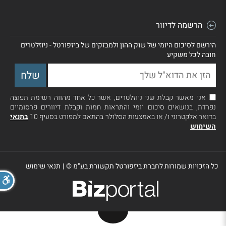
הרשמה לדיוור
הירשם לסיכום היומי של שוק ההון ולמבזקים של ביזפורטל - ניוזלטרים
חובה לכל משקיע
אני מאשר קבלת שני ניוזלטרים, אשר כל אחד מהווה רשימת תפוצה
נפרדת, בנושאים סיכום יומי והתראות חמות וקבלת דיוורים פרסומיים
בדואר אלקטרוני ו/ או באמצעות הסלולר בהתאם למפורט בסעיף 10
בתנאי
השימוש
כל הזכויות שמורות לחברת ביזפורטל תקשורת בע"מ ©
|
תנאי שימוש