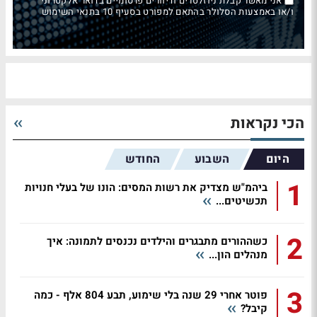
אני מאשר קבלת ניוזלטרים ודיוורים פרסומיים בדואר אלקטרוני
ו/או באמצעות הסלולר בהתאם למפורט בסעיף 10 בתנאי השימוש
הכי נקראות
היום
השבוע
החודש
1
ביהמ"ש מצדיק את רשות המסים: הונו של בעלי חנויות
תכשיטים...
2
כשההורים מתבגרים והילדים נכנסים לתמונה: איך
מנהלים הון...
3
פוטר אחרי 29 שנה בלי שימוע, תבע 804 אלף - כמה
קיבל?