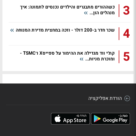
3
כשההורים מתבגרים והילדים נכנסים לתמונה: איך
מנהלים הון...
4
שכר חדר ב-200 דולר - וזכה במחצית מדירת המנוחה
5
קת׳י ווד מגדילה את ההימור על ספייסX ו־TSMC -
ומוכרת מניות...
הורדת אפליקציה