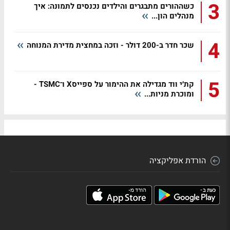
3
כשההורים מתבגרים והילדים נכנסים לתמונה: איך
מנהלים הון...
4
שכר חדר ב-200 דולר - וזכה במחצית מדירת המנוחה
5
קת׳י ווד מגדילה את ההימור על ספייסX ו־TSMC -
ומוכרת מניות...
הורדת אפליקציה