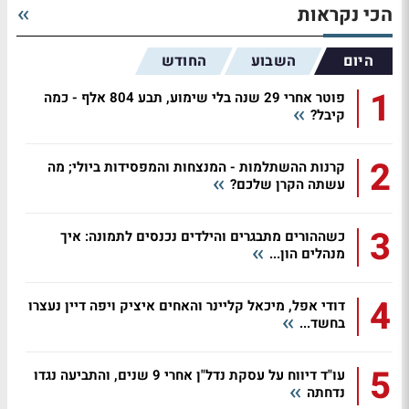
הכי נקראות
היום
השבוע
החודש
1
פוטר אחרי 29 שנה בלי שימוע, תבע 804 אלף - כמה
קיבל?
2
קרנות ההשתלמות - המנצחות והמפסידות ביולי; מה
עשתה הקרן שלכם?
3
כשההורים מתבגרים והילדים נכנסים לתמונה: איך
מנהלים הון...
4
דודי אפל, מיכאל קליינר והאחים איציק ויפה דיין נעצרו
בחשד...
5
עו"ד דיווח על עסקת נדל"ן אחרי 9 שנים, והתביעה נגדו
נדחתה