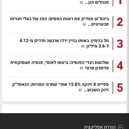
1
מנהלים הון...
2
ביהמ"ש מצדיק את רשות המסים: הונו של בעלי חנויות
תכשיטים...
3
תל בנימין: באותו בניין ירדו ארבעה חדרים מ-4.12
ל-3.6 מיליון
4
שלושת רבדי הפנסיה: ביטוח לאומי, פנסיה תעסוקתית
וחיסכון פרטי
5
ספייס X זינקה 15.8% אחרי שחרור המניות; הנאסד״ק
זינק השבוע...
הורדת אפליקציה