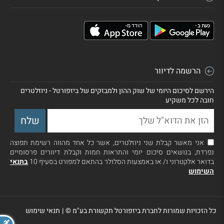
הרשמה לדיוור
הירשם לסיכום היומי של שוק ההון ולמבזקים של ביזפורטל - ניוזלטרים
חובה לכל משקיע
אני מאשר קבלת שני ניוזלטרים, אשר כל אחד מהווה רשימת תפוצה
נפרדת, בנושאים סיכום יומי והתראות חמות וקבלת דיוורים פרסומיים
בדואר אלקטרוני ו/ או באמצעות הסלולר בהתאם למפורט בסעיף 10
בתנאי
השימוש
כל הזכויות שמורות לחברת ביזפורטל תקשורת בע"מ ©
|
תנאי שימוש