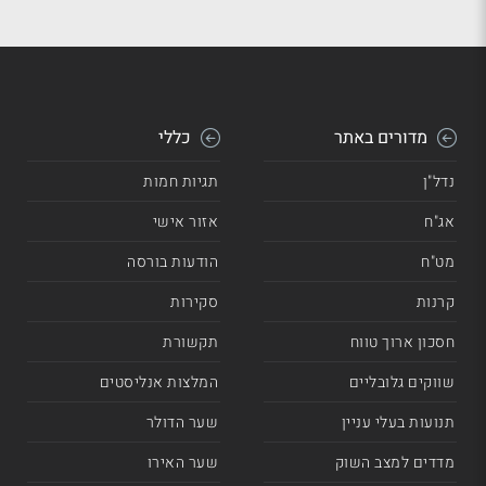
מדורים באתר
כללי
נדל"ן
תגיות חמות
אג"ח
אזור אישי
מט"ח
הודעות בורסה
קרנות
סקירות
חסכון ארוך טווח
תקשורת
שווקים גלובליים
המלצות אנליסטים
תנועות בעלי עניין
שער הדולר
מדדים למצב השוק
שער האירו