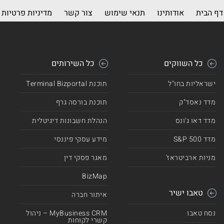
דף הבית
אודותינו
תנאי שימוש
צור קשר
מדיניות פרטיות
כל השווקים
כל השירותים
ישראליות בחו"ל
תוכנת Terminal Bizportal
מדד נאסד"ק
תוכנת בורסה גרף
מדד דאו ג'ונס
הנהלת חשבונות דיגיטלית
מדד 500 S&P
מידע עסקי פיננסי
מניות ארביטראז'
מאגר פסקי דין
BizMap
טאבו ישיר
איתור חברה
נסח טאבו
MyBusiness CRM – ניהול
קשרי לקוחות