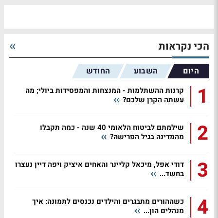
הכי נקראות
היום
השבוע
החודש
1
קרנות ההשתלמות - המנצחות והמפסידות ביולי; מה
עשתה הקרן שלכם?
2
שילמתם לביטוח הלאומי 40 שנה - כמה תקבלו
מהמדינה בגיל הפרישה?
3
דודי אפל, מיכאל קליינר והאחים איציק ויפה דיין נעצרו
בחשד...
4
כשההורים מתבגרים והילדים נכנסים לתמונה: איך
מנהלים הון...