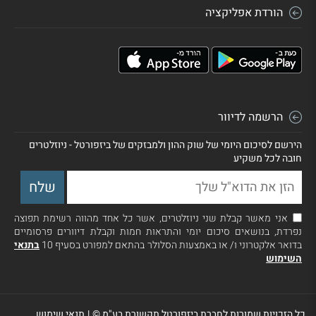
הורדת אפליקציה
הרשמה לדיוור
הירשם לסיכום היומי של שוק ההון ולמבזקים של ביזפורטל - ניוזלטרים
חובה לכל משקיע
אני מאשר קבלת שני ניוזלטרים, אשר כל אחד מהווה רשימת תפוצה
נפרדת, בנושאים סיכום יומי והתראות חמות וקבלת דיוורים פרסומיים
בדואר אלקטרוני ו/ או באמצעות הסלולר בהתאם למפורט בסעיף 10
בתנאי
השימוש
כל הזכויות שמורות לחברת ביזפורטל תקשורת בע"מ ©
|
תנאי שימוש