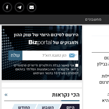
מחשבונים
הירשם לסיכום היומי של שוק ההון
ולמבזקים של
גום
בבילון
אני מאשר קבלת ניוזלטרים ודיוורים פרסומיים
בדואר אלקטרוני ו/או באמצעות הסלולר בהתאם
למפורט בסעיף 10 בתנאי השימוש
לות
רגום
הכי נקראות
היא
היום
השבוע
החודש