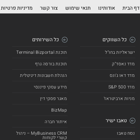
דף הבית
אודותינו
תנאי שימוש
צור קשר
מדיניות פרטיות
כל השווקים
כל השירותים
ישראליות בחו"ל
תוכנת Terminal Bizportal
מדד נאסד"ק
תוכנת בורסה גרף
מדד דאו ג'ונס
הנהלת חשבונות דיגיטלית
מדד 500 S&P
מידע עסקי פיננסי
מניות ארביטראז'
מאגר פסקי דין
BizMap
טאבו ישיר
איתור חברה
נסח טאבו
MyBusiness CRM – ניהול
קשרי לקוחות