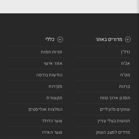
מדורים באתר
כללי
נדל"ן
תגיות חמות
אג"ח
אזור אישי
מט"ח
הודעות בורסה
קרנות
סקירות
חסכון ארוך טווח
תקשורת
שווקים גלובליים
המלצות אנליסטים
תנועות בעלי עניין
שער הדולר
מדדים למצב השוק
שער האירו