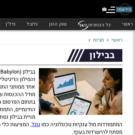
הירשמו
ראשי
שוק ההון
גלובל
נדל"ן
כל הכותרות
ראשי
תגיות
בבילון
ב
והמילון הדיגיטל
אחד ממותגי התוכ
מודל ההכנסות של
בתחום הפרסום הד
החינמיים, התמוד
מניית בבילון נסח
המתמודדות מול ענקיות טכנולוגיה כמו
גוגל
, המציעות כלי 
מפתח להישרדות בענף.