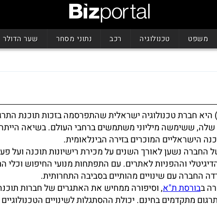
משפט
טכנולוגיה
רכב
נתוני מסחר
שער הדולר
בילון (Babylon) היא חברת טכנולוגיה ישראלית שהתפרסמה בזכות תוכנת התר
י שלה, ששימשה מיליוני משתמשים ברחבי העולם. בשיאה הייתה 
נה הישראליים המוכרים בזירה הבינלאומית.
 החברה נשען לאורך השנים על מכירת רישיונות תוכנה ועל פעי
יגיטלי וההפניות לאתרים. עם התפתחות מנועי החיפוש וכלי הת
דה החברה עם שינויים מהותיים בסביבה התחרותית.
רה ב
בורסת ת"א
, וסיפורה ממחיש את האתגרים של חברות תוכנה
תרגום מתקדמים בחינם. יכולת ההסתגלות לשינויים הטכנולוגיים 