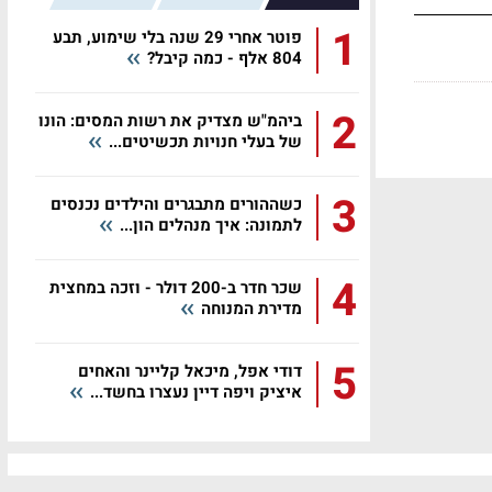
1
פוטר אחרי 29 שנה בלי שימוע, תבע
804 אלף - כמה קיבל?
2
ביהמ"ש מצדיק את רשות המסים: הונו
של בעלי חנויות תכשיטים...
3
כשההורים מתבגרים והילדים נכנסים
לתמונה: איך מנהלים הון...
4
שכר חדר ב-200 דולר - וזכה במחצית
מדירת המנוחה
5
דודי אפל, מיכאל קליינר והאחים
איציק ויפה דיין נעצרו בחשד...