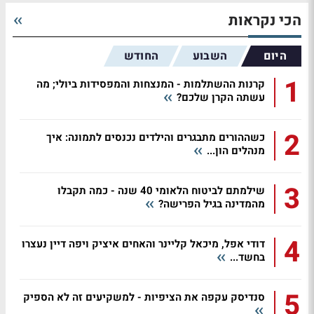
הכי נקראות
היום
השבוע
החודש
1
קרנות ההשתלמות - המנצחות והמפסידות ביולי; מה
עשתה הקרן שלכם?
2
כשההורים מתבגרים והילדים נכנסים לתמונה: איך
מנהלים הון...
3
שילמתם לביטוח הלאומי 40 שנה - כמה תקבלו
מהמדינה בגיל הפרישה?
4
דודי אפל, מיכאל קליינר והאחים איציק ויפה דיין נעצרו
בחשד...
5
סנדיסק עקפה את הציפיות - למשקיעים זה לא הספיק