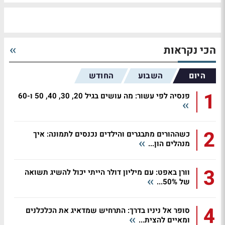
הכי נקראות
היום
השבוע
החודש
1
פנסיה לפי עשור: מה עושים בגיל 20, 30, 40, 50 ו-60
2
כשההורים מתבגרים והילדים נכנסים לתמונה: איך
מנהלים הון...
3
וורן באפט: עם מיליון דולר הייתי יכול להשיג תשואה
של 50%...
4
סופר אל ניניו בדרך: התרחיש שמדאיג את הכלכלנים
ומאיים להצית...