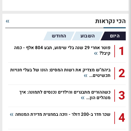
הכי נקראות
היום
השבוע
החודש
1
פוטר אחרי 29 שנה בלי שימוע, תבע 804 אלף - כמה
קיבל?
2
ביהמ"ש מצדיק את רשות המסים: הונו של בעלי חנויות
תכשיטים...
3
כשההורים מתבגרים והילדים נכנסים לתמונה: איך
מנהלים הון...
4
שכר חדר ב-200 דולר - וזכה במחצית מדירת המנוחה