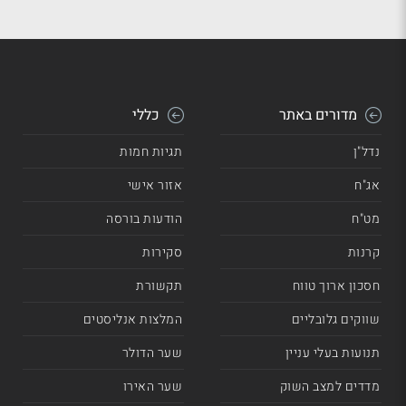
מדורים באתר
כללי
נדל"ן
תגיות חמות
אג"ח
אזור אישי
מט"ח
הודעות בורסה
קרנות
סקירות
חסכון ארוך טווח
תקשורת
שווקים גלובליים
המלצות אנליסטים
תנועות בעלי עניין
שער הדולר
מדדים למצב השוק
שער האירו