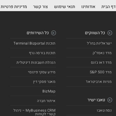
דף הבית
אודותינו
תנאי שימוש
צור קשר
מדיניות פרטיות
כל השווקים
כל השירותים
ישראליות בחו"ל
תוכנת Terminal Bizportal
מדד נאסד"ק
תוכנת בורסה גרף
מדד דאו ג'ונס
הנהלת חשבונות דיגיטלית
מדד 500 S&P
מידע עסקי פיננסי
מניות ארביטראז'
מאגר פסקי דין
BizMap
טאבו ישיר
איתור חברה
נסח טאבו
MyBusiness CRM – ניהול
קשרי לקוחות