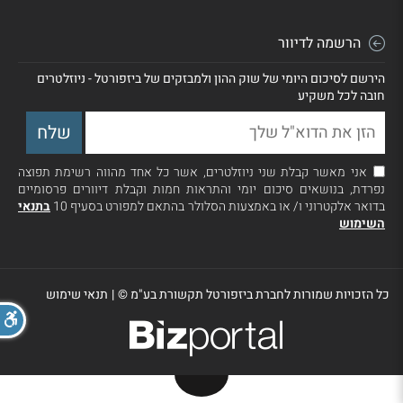
הרשמה לדיוור
הירשם לסיכום היומי של שוק ההון ולמבזקים של ביזפורטל - ניוזלטרים
חובה לכל משקיע
אני מאשר קבלת שני ניוזלטרים, אשר כל אחד מהווה רשימת תפוצה
נפרדת, בנושאים סיכום יומי והתראות חמות וקבלת דיוורים פרסומיים
בדואר אלקטרוני ו/ או באמצעות הסלולר בהתאם למפורט בסעיף 10
בתנאי
השימוש
כל הזכויות שמורות לחברת ביזפורטל תקשורת בע"מ ©
|
תנאי שימוש