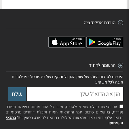
הורדת אפליקציה
הרשמה לדיוור
הירשם לסיכום היומי של שוק ההון ולמבזקים של ביזפורטל - ניוזלטרים
חובה לכל משקיע
אני מאשר קבלת שני ניוזלטרים, אשר כל אחד מהווה רשימת תפוצה
נפרדת, בנושאים סיכום יומי והתראות חמות וקבלת דיוורים פרסומיים
בדואר אלקטרוני ו/ או באמצעות הסלולר בהתאם למפורט בסעיף 10
בתנאי
השימוש