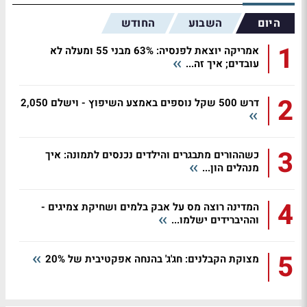
היום
השבוע
החודש
1
אמריקה יוצאת לפנסיה: 63% מבני 55 ומעלה לא
עובדים; איך זה...
2
דרש 500 שקל נוספים באמצע השיפוץ - וישלם 2,050
3
כשההורים מתבגרים והילדים נכנסים לתמונה: איך
מנהלים הון...
4
המדינה רוצה מס על אבק בלמים ושחיקת צמיגים -
וההיברידים ישלמו...
5
מצוקת הקבלנים: חג'ג' בהנחה אפקטיבית של 20%