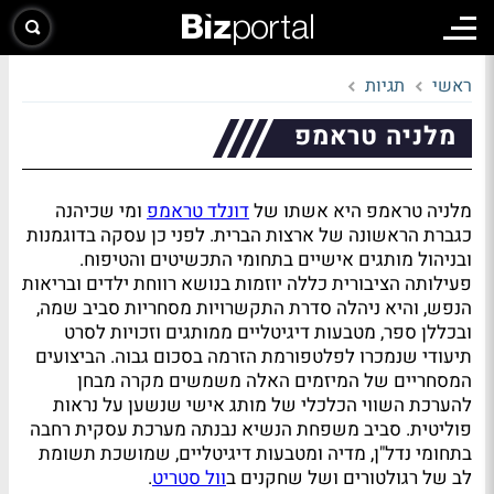
ראשי
תגיות
מלניה טראמפ
מלניה טראמפ היא אשתו של
דונלד טראמפ
ומי שכיהנה
כגברת הראשונה של ארצות הברית. לפני כן עסקה בדוגמנות
ובניהול מותגים אישיים בתחומי התכשיטים והטיפוח.
פעילותה הציבורית כללה יוזמות בנושא רווחת ילדים ובריאות
הנפש, והיא ניהלה סדרת התקשרויות מסחריות סביב שמה,
ובכללן ספר, מטבעות דיגיטליים ממותגים וזכויות לסרט
תיעודי שנמכרו לפלטפורמת הזרמה בסכום גבוה. הביצועים
המסחריים של המיזמים האלה משמשים מקרה מבחן
להערכת השווי הכלכלי של מותג אישי שנשען על נראות
פוליטית. סביב משפחת הנשיא נבנתה מערכת עסקית רחבה
בתחומי נדל"ן, מדיה ומטבעות דיגיטליים, שמושכת תשומת
לב של רגולטורים ושל שחקנים ב
וול סטריט
.