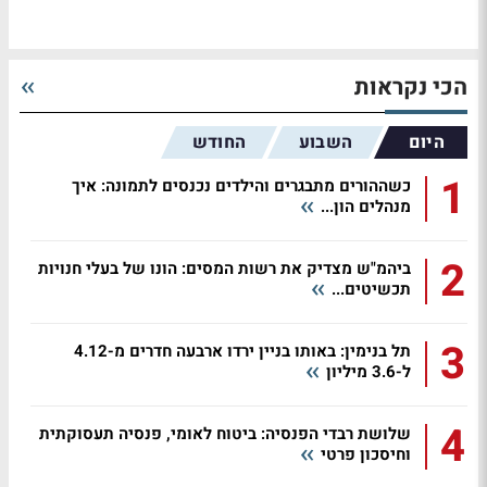
הכי נקראות
היום
השבוע
החודש
1
כשההורים מתבגרים והילדים נכנסים לתמונה: איך
מנהלים הון...
2
ביהמ"ש מצדיק את רשות המסים: הונו של בעלי חנויות
תכשיטים...
3
תל בנימין: באותו בניין ירדו ארבעה חדרים מ-4.12
ל-3.6 מיליון
4
שלושת רבדי הפנסיה: ביטוח לאומי, פנסיה תעסוקתית
וחיסכון פרטי