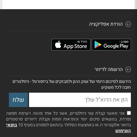
הורדת אפליקציה
הרשמה לדיוור
הירשם לסיכום היומי של שוק ההון ולמבזקים של ביזפורטל - ניוזלטרים
חובה לכל משקיע
אני מאשר קבלת שני ניוזלטרים, אשר כל אחד מהווה רשימת תפוצה
נפרדת, בנושאים סיכום יומי והתראות חמות וקבלת דיוורים פרסומיים
בדואר אלקטרוני ו/ או באמצעות הסלולר בהתאם למפורט בסעיף 10
בתנאי
השימוש