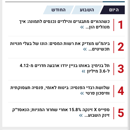
היום
השבוע
החודש
1
כשההורים מתבגרים והילדים נכנסים לתמונה: איך
מנהלים הון...
2
ביהמ"ש מצדיק את רשות המסים: הונו של בעלי חנויות
תכשיטים...
3
תל בנימין: באותו בניין ירדו ארבעה חדרים מ-4.12
ל-3.6 מיליון
4
שלושת רבדי הפנסיה: ביטוח לאומי, פנסיה תעסוקתית
וחיסכון פרטי
5
ספייס X זינקה 15.8% אחרי שחרור המניות; הנאסד״ק
זינק השבוע...