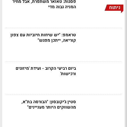
פסגות: טאואר משתפרת, אבל מחיר
המניה גבוה מדי
ניתוח
טראמפ: "יש שיחות חיוביות עם צפון
קוריאה, ייתכן מפגש"
ביום רביעי הקרוב - ועידת 'מיזוגים
ורכישות'
סטין ג'יקובסון: "הבורסה בת"א,
מהשווקים היותר מעניינים"