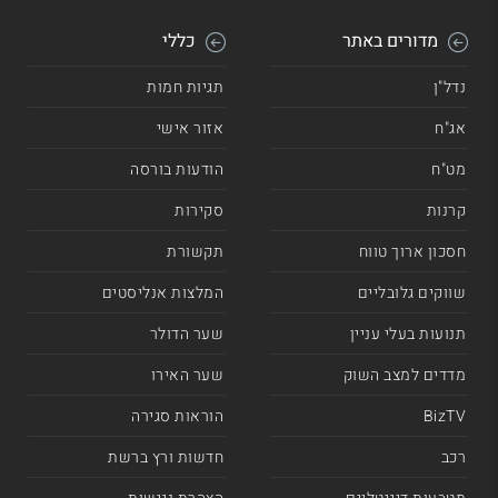
מדורים באתר
כללי
נדל"ן
תגיות חמות
אג"ח
אזור אישי
מט"ח
הודעות בורסה
קרנות
סקירות
חסכון ארוך טווח
תקשורת
שווקים גלובליים
המלצות אנליסטים
תנועות בעלי עניין
שער הדולר
מדדים למצב השוק
שער האירו
BizTV
הוראות סגירה
רכב
חדשות ורץ ברשת