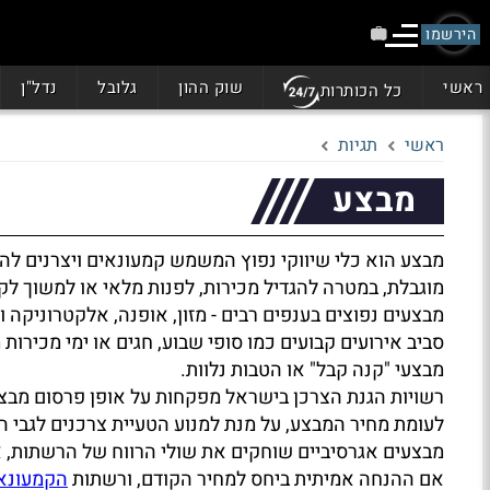
הירשמו
ראשי
שוק ההון
גלובל
נדל"ן
כל הכותרות
ראשי
תגיות
מבצע
מבצע הוא כלי שיווקי נפוץ המשמש קמעונאים ויצרנים לה
מוגבלת, במטרה להגדיל מכירות, לפנות מלאי או למשוך לק
מבצעים נפוצים בענפים רבים - מזון, אופנה, אלקטרוניקה ות
סביב אירועים קבועים כמו סופי שבוע, חגים או ימי מכירו
מבצעי "קנה קבל" או הטבות נלוות.
רשויות הגנת הצרכן בישראל מפקחות על אופן פרסום מבצעי
לעומת מחיר המבצע, על מנת למנוע הטעיית צרכנים לגבי ה
מבצעים אגרסיביים שוחקים את שולי הרווח של הרשתות, אך
אם ההנחה אמיתית ביחס למחיר הקודם, ורשתות
הקמעונא