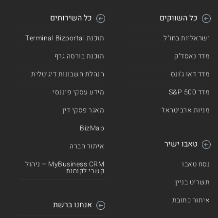
כל השווקים
כל השירותים
ישראליות בחו"ל
תוכנת Terminal Bizportal
מדד נאסד"ק
תוכנת בורסה גרף
מדד דאו ג'ונס
הנהלת חשבונות דיגיטלית
מדד 500 S&P
מידע עסקי פיננסי
מניות ארביטראז'
מאגר פסקי דין
BizMap
טאבו ישיר
איתור חברה
נסח טאבו
MyBusiness CRM – ניהול
קשרי לקוחות
תשריט בניין
איתור כתובת
אנחנו ברשת