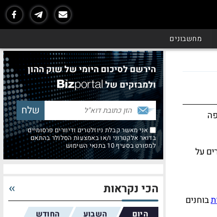
מחשבונים
הירשם לסיכום היומי של שוק ההון
ולמבזקים של
פה
אני מאשר קבלת ניוזלטרים ודיוורים פרסומיים
בדואר אלקטרוני ו/או באמצעות הסלולר בהתאם
למפורט בסעיף 10 בתנאי השימוש
ים על
הכי נקראות
ת
בוחנים
היום
השבוע
החודש