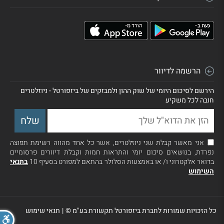
הרשמה לדיוור
הירשם לסיכום היומי של שוק ההון ולמבזקים של ביזפורטל - ניוזלטרים
חובה לכל משקיע
אני מאשר קבלת שני ניוזלטרים, אשר כל אחד מהווה רשימת תפוצה
נפרדת, בנושאים סיכום יומי והתראות חמות וקבלת דיוורים פרסומיים
בדואר אלקטרוני ו/ או באמצעות הסלולר בהתאם למפורט בסעיף 10
בתנאי
השימוש
כל הזכויות שמורות לחברת ביזפורטל תקשורת בע"מ ©
|
תנאי שימוש