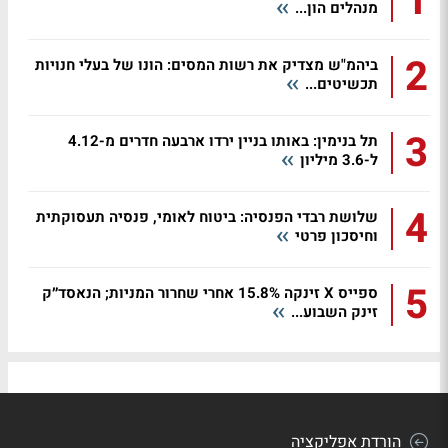
1
מנהלים הון...
2
ביהמ"ש מצדיק את רשות המסים: הונו של בעלי חנויות
תכשיטים...
3
תל בנימין: באותו בניין ירדו ארבעה חדרים מ-4.12
ל-3.6 מיליון
4
שלושת רבדי הפנסיה: ביטוח לאומי, פנסיה תעסוקתית
וחיסכון פרטי
5
ספייס X זינקה 15.8% אחרי שחרור המניות; הנאסד״ק
זינק השבוע...
הורדת אפליקציה