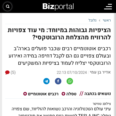
ראשי
גלובל
הציפיות גבוהות במיוחד: מי עוד צפויות
להרוויח מהצלחת הרובוטקסי?
רכבים אוטונומיים רבים שכבר פועלים בארה"ב
ובעולם צפויים גם הם לקבל דחיפה במידה ואירוע
הרובוטקסי יצליח לעמוד בציפיות המשקיעים
אדיר בן עמי
(5)
|
07/10/2024 22:13
נושאים בכתבה
טסלה
רכבים אוטונומיים
צילום: טוויטר
עיני עולם הטכנולוגיה והרכב נשואות להוליווד, שם צפויה
טסלה TESLA INC לחשוף ביום חמישי את תוכניותיה