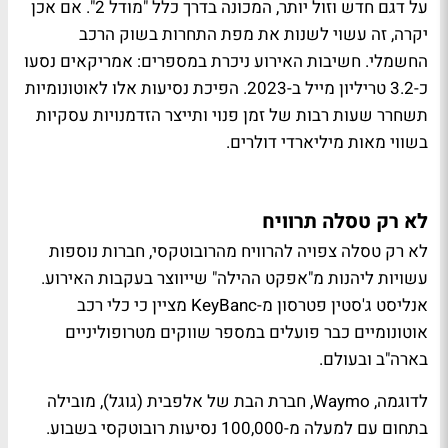
על דגם חדש וזול יותר, המכונה בדרך כלל "מודל 2". אם אכן
יקרה, זה עשוי לשנות את מפת התחרות בשוק הרכב
החשמלי. חשיבות האירוע ניכרת במספרים: אמריקאים נסעו
כ-3.2 טריליון מייל ב-2023. הפיכת נסיעות אלו לאוטונומיות
תשחרר שעות רבות של זמן פנוי ותייצר הזדמנויות עסקיות
בשווי מאות מיליארדי דולרים.
לא רק טסלה תרוויח
לא רק טסלה צפויה להרוויח מהרובוטקסי, חברות נוספות
עשויות ליהנות מ"אפקט ההילה" שייווצר בעקבות האירוע.
אנליסט ג'סטין פטרסון מ-KeyBanc מציין כי כלי רכב
אוטונומיים כבר פועלים במספר שווקים מטרופוליניים
בארה"ב ובעולם.
לדוגמה, Waymo, חברת הבת של אלפבית (גוגל), מובילה
בתחום עם למעלה מ-100,000 נסיעות רובוטקסי בשבוע.