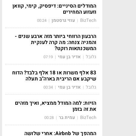
המודלים הסיניים: דיפסיק, קימי, קוואן
וזעזוע המחירים
BizTech
עוזי גרסטמן
00:24
|
|
הרבעון הרווחי ביותר מזה ארבע שנים -
והמניה צנחה: מה קרה לענקית
המשכנתאות רוקט?
גלובל
אדיר בן עמי
07:19
|
|
83 אלף משרות או 18 אלף בלבד? הדוח
שיקבע אם הריבית בארה"ב תעלה
גלובל
אדיר בן עמי
00:34
|
|
הזיות: למה המודל ממציא, ואיך מזהים
את זה בזמן
BizTech
עמית בר
00:28
|
|
המהפך של Airbnb: אחרי שלושה