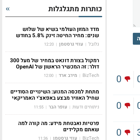
כותרות מתגלגלות
מדד המזון העולמי בשיא של שלוש
שנים: מחיר החיטה זינק 5.8% בחודש
ה
גלובל
עוזי גרסטמן
12:20
|
|
רמקול בצורת דונאט במחיר של מעל 300
דולר: זה המכשיר הראשון של OpenAI
BizTech
מירב ארד
0
12:00
|
|
מתחת למכסה המנוע: השינויים הסודיים
שחיל האוויר מבצע באפאצ'י האמריקאי
0
ניתוחים ודעות
עופר הבר
11:55
|
|
פרטיות ואבטחת מידע: מה קורה למה
שאתם מקלידים
0
BizTech
עוזי גרסטמן
11:36
|
|