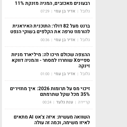
רבעונים מאכזבים, המניה מזנקת 11%
גלובל
אדיר בן עמי
07:29
|
|
ברנט מעל 82 דולר: התוכנית האיראנית
להורמוז טרפה את הקלפים בשוקי הנפט
גלובל
אדיר בן עמי
00:36
|
|
ההצפה שכולם חיכו לה: מיליארד מניות
ספייסX שוחררו למסחר - והמניה דווקא
זינקה
גלובל
אדיר בן עמי
01:00
|
|
זיכוי מס על תרומות 2026: איך מחזירים
35% מכל שקל שתרמתם
קריירה
ענת גלעד
00:24
|
|
השוואה מעשית: איזה צ'אט AI מתאים
לאיזו משימה, וכמה זה עולה