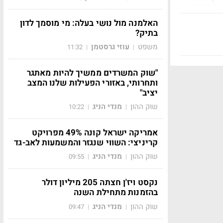
האלמנה מול נושי בעלה: מי מוסמך לדון
בתיק?
משפט
עוזי גרסטמן
11:32
|
|
"שוק המשרדים ממשיך להיות מאתגר
ותחרותי, באזורי הפעילות שלנו המצב
יציב"
שוק ההון
מנדי הניג
10:22
|
|
אמריקה ישראל קונה 49% מפרויקט
קריניצי: השווי שנגזר והמשמעות לאב-גד
שוק ההון
מנדי הניג
09:55
|
|
נקסט ויז'ן חצתה 205 מיליון דולר
בהזמנות מתחילת השנה
שוק ההון
מנדי הניג
09:47
|
|