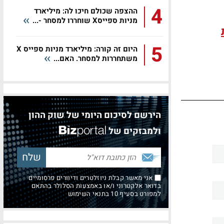
4
ההצפה שכולם חיכו לה: מיליארד
מניות ספייסX שוחררו למסחר -...
5
היום זה קורה: מיליארד מניות ספייס X
משתחררות למסחר. האם...
הירשם לסיכום היומי של שוק ההון
ולמבזקים של
אני מאשר קבלת ניוזלטרים ודיוורים פרסומיים
בדואר אלקטרוני ו/או באמצעות הסלולר בהתאם
למפורט בסעיף 10 בתנאי השימוש