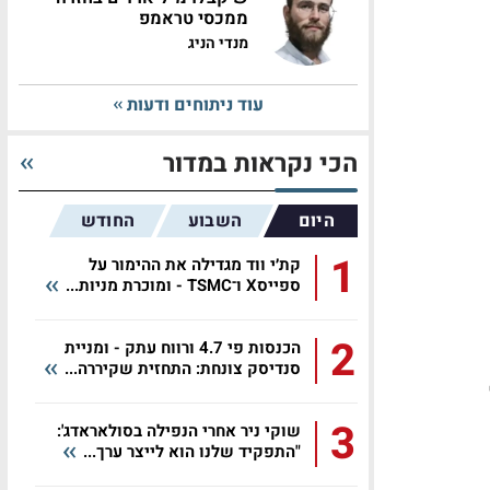
ממכסי טראמפ
מנדי הניג
עוד ניתוחים ודעות
הכי נקראות במדור
היום
השבוע
החודש
1
קת׳י ווד מגדילה את ההימור על
ספייסX ו־TSMC - ומוכרת מניות...
2
הכנסות פי 4.7 ורווח עתק - ומניית
סנדיסק צונחת: התחזית שקיררה...
3
שוקי ניר אחרי הנפילה בסולאראדג':
"התפקיד שלנו הוא לייצר ערך...