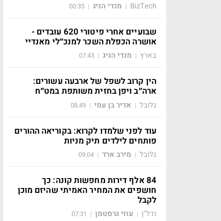
BizTech
מנדי הניג
00:35
|
|
שבועיים אחרי פיטורי 620 עובדים -
אושרה הכפלת השכר למנכ״לי מאנדיי
בארץ
מנדי הניג
07:43
|
|
הין קרוב לשפל של ארבעה עשורים:
ארה״ב ויפן בחזית משותפת במט״ח
גלובל
אדיר בן עמי
08:49
|
|
עוד לפני שלמדו לקרוא: בקוריאה ההורים
פותחים לילדים תיק מניות
גלובל
מירב ארד
09:04
|
|
84 אלף דירות מחפשות קונה: כך
חושפים את המחיר האמיתי שהיזם מוכן
לקבל
נדל"ן
עוזי גרסטמן
07:31
|
|