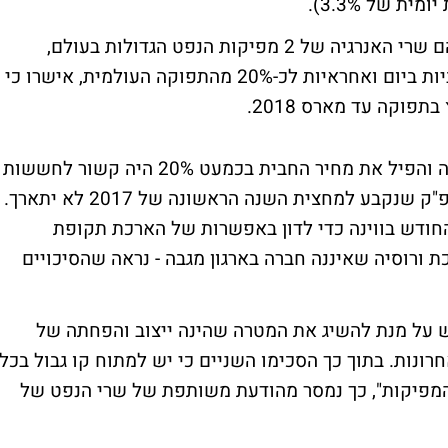
הסיבה לתנודה החזקה קשורה לדיווחים לפיהם שרי האנרגיה של 2 מפיקות הנפט הגדולות בעולם,
סעודיה ורוסיה שמפיקות יחד כ-20 מיליון חביות ביום ואחראיות לכ-20% מהתפוקה העולמית, אישרו כי
וקה עד מארס 2018.
חלק גדול מהלחץ שהיה על הנפט עד לאחרונה והפיל את מחיר החבית בכמעט 20% היה קשור לחששות
כי הסכם הקיצוץ בהפקת הנפט מצד ארגון אופ"ק שנקבע למחצית השנה הראשונה של 2017 לא יתארך.
החודש בווינה כדי לדון באפשרות של הארכת תקופת
ורוסיה שאיננה חברה בארגון מגבה - נראה שהסיכויים
ש על מנת להשיג את המטרה שהינה ייצוב והפחתה של
 הממוצעת של 5 השנים האחרונות. בתוך כך הסכימו השניים כי יש למתוח קו גבול בכל
המפיקות", כך נמסר מהודעת משותפת של שרי הנפט של