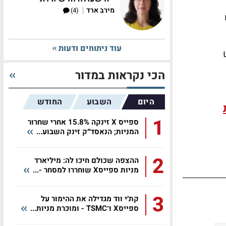
|
מירב ארד
(4)
עוד ניתוחים ודעות
הכי נקראות במדור
היום
השבוע
החודש
1
ספייס X זינקה 15.8% אחרי שחרור
המניות; הנאסד״ק זינק השבוע...
2
ההצפה שכולם חיכו לה: מיליארד
מניות ספייסX שוחררו למסחר -...
3
קת׳י ווד מגדילה את ההימור על
ספייסX ו־TSMC - ומוכרת מניות...