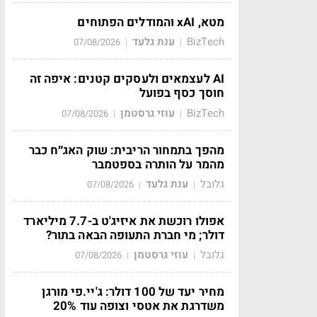
מטא, xAI והמודלים הפתוחים
BizTech
ענת גלעד
07/08/2026
|
|
AI לעצמאים ולעסקים קטנים: איפה זה
חוסך כסף בפועל
BizTech
עוזי גרסטמן
07/08/2026
|
|
מהפך בתמחור הריבית: שוק האג״ח כבר
מהמר על הותרה בספטמבר
גלובל
ענת גלעד
07/08/2026
|
|
אפולו רוכשת את איזיג'ט ב-7.7 מיליארד
דולר; מי חברת התעופה הבאה בתור?
גלובל
עוזי גרסטמן
07/08/2026
|
|
מחיר יעד של 100 דולר: ג'יי.פי מורגן
משדרגת את אטסי וצופה עוד 20%