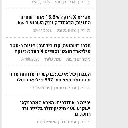
גלובל
אדיר בן עמי
07/08/2026
|
|
ספייס X זינקה 15.8% אחרי שחרור
המניות; הנאסד״ק זינק השבוע ב-5%
גלובל
צוות גלובל
07/08/2026
|
|
מכרו בשמועה, קנו בידיעה: מניות ב-100
מיליארד הוצפו וספייס X דווקא זינקה
ניתוחים ודעות
ענת גלעד
07/08/2026
|
|
המבחן של אייבל: ברקשייר מדווחת מחר
עם קופת שיא של 397 מיליארד דולר
גלובל
עוזי גרסטמן
07/08/2026
|
|
ירייה ב-5 דולרים: הצבא האמריקאי
ישקיע 400 מיליון דולר בלייזר נגד
רחפנים
גלובל
עמית בר
07/08/2026
|
|