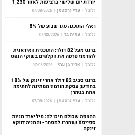
יורדת יום שלישי ברציפות לאזור 1,230
גלובל
עוזי גרסטמן
07/08/2026
|
|
ראלי התוכנה סגר שבוע של 8%
גלובל
עמית בר
07/08/2026
|
|
ברנט מעל 82 דולר: התוכנית האיראנית
להורמוז טרפה את הקלפים בשוקי הנפט
גלובל
אדיר בן עמי
07/08/2026
|
|
ברנט סביב 82 דולר אחרי זינוק של 18%
בחודש; עסקת הורמוז ממתינה לחתימה
אחת בטהרן
גלובל
עוזי גרסטמן
07/08/2026
|
|
ההצפה שכולם חיכו לה: מיליארד מניות
ספייסX שוחררו למסחר - והמניה דווקא
זינקה