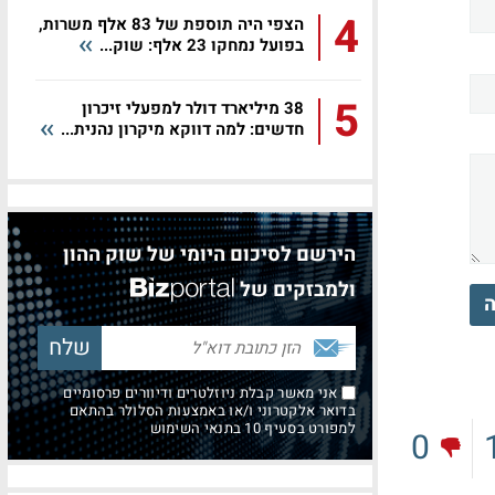
4
הצפי היה תוספת של 83 אלף משרות,
בפועל נמחקו 23 אלף: שוק...
5
38 מיליארד דולר למפעלי זיכרון
חדשים: למה דווקא מיקרון נהנית...
הירשם לסיכום היומי של שוק ההון
ולמבזקים של
ה
אני מאשר קבלת ניוזלטרים ודיוורים פרסומיים
בדואר אלקטרוני ו/או באמצעות הסלולר בהתאם
למפורט בסעיף 10 בתנאי השימוש
0