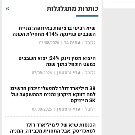
כותרות מתגלגלות
שיא רביעי ברציפות באירופה: מניית
השבבים שזינקה 414% מתחילת השנה
גלובל
עמית בר
07/08/2026
|
|
היצוא מסין זינק 24%; יצוא השבבים
כמעט הוכפל בתוך שנה
גלובל
עוזי גרסטמן
07/08/2026
|
|
38 מיליארד דולר למפעלי זיכרון חדשים:
למה דווקא מיקרון נהנית מההשקעה של
SK הייניקס
גלובל
עוזי גרסטמן
07/08/2026
|
|
הכנסות שיא של 9 מיליארד דולר
לסאנדיסק, אבל התחזית מכבידה; המניה