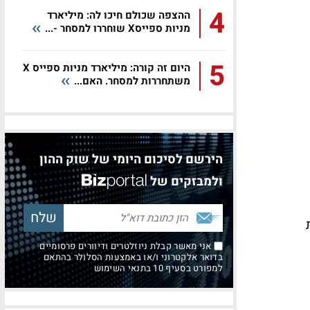
4
ההצפה שכולם חיכו לה: מיליארד
מניות ספייסX שוחררו למסחר -...
5
היום זה קורה: מיליארד מניות ספייס X
משתחררות למסחר. האם...
הירשם לסיכום היומי של שוק ההון
ולמבזקים של
אני מאשר קבלת ניוזלטרים ודיוורים פרסומיים
בדואר אלקטרוני ו/או באמצעות הסלולר בהתאם
למפורט בסעיף 10 בתנאי השימוש