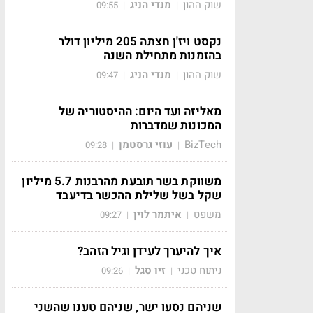
שוק ההון
מנדי הניג
09:55
|
|
נקסט ויז'ן חצתה 205 מיליון דולר
בהזמנות מתחילת השנה
שוק ההון
מנדי הניג
09:47
|
|
מאליזה ועד היום: ההיסטוריה של
המכונות שמדברות
BizTech
עוזי גרסטמן
09:28
|
|
משווקת בשר תובעת מהרבנות 5.7 מיליון
שקל בשל שלילת ההכשר בדיעבד
משפט
איתמר לוין
09:27
|
|
איך להיערך לעידן וגיל הזהב?
ניתוח טכני
זיו סגל
09:26
|
|
שניהם נסעו ישר, שניהם טענו שהשני