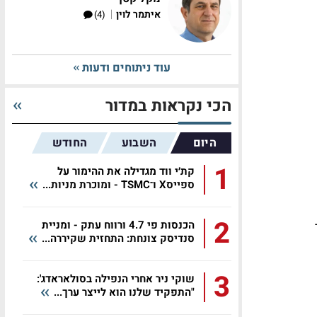
|
איתמר לוין
(4)
עוד ניתוחים ודעות
הכי נקראות במדור
היום
השבוע
החודש
1
קת׳י ווד מגדילה את ההימור על
ספייסX ו־TSMC - ומוכרת מניות...
2
ולר -
הכנסות פי 4.7 ורווח עתק - ומניית
סנדיסק צונחת: התחזית שקיררה...
3
שוקי ניר אחרי הנפילה בסולאראדג':
"התפקיד שלנו הוא לייצר ערך...