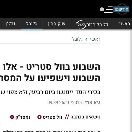
הירשמו
ראשי
שוק ההון
גלובל
נדל"ן
כל הכותרות
ראשי
גלובל
השבוע בוול סטריט - אלו
השבוע וישפיעו על המסח
בכירי הפד' ייפגשו ביום רביעי, ולא צפוי שינ
גיא ארז
26/10/2015 09:39
|
נושאים בכתבה
וול סטריט
נאסד"ק