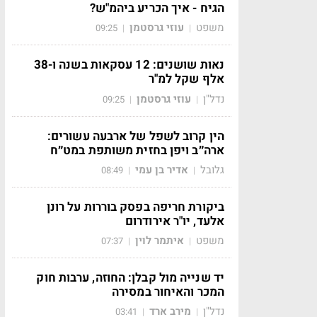
הגיח - איך הכריע ביהמ"ש?
משפט
עוזי גרסטמן
09:25
|
|
נאות שושנים: 12 עסקאות בשנה ו-38
אלף שקל למ"ר
נדל"ן
עוזי גרסטמן
09:25
|
|
הין קרוב לשפל של ארבעה עשורים:
ארה״ב ויפן בחזית משותפת במט״ח
גלובל
אדיר בן עמי
08:49
|
|
ביקורת חריפה בפסק בוררות על רונן
אלעד, יו"ר אירודרום
משפט
איתמר לוין
07:37
|
|
יד שנייה מול קבלן: החוזה, ערבות חוק
המכר והאיחור במסירה
נדל"ן
מירב ארד
03:41
|
|