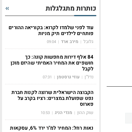
כותרות מתגלגלות
עוד לפני שלמדו לקרוא: בקוריאה ההורים
פותחים לילדים תיק מניות
גלובל
מירב ארד
09:04
|
|
84 אלף דירות מחפשות קונה: כך
חושפים את המחיר האמיתי שהיזם מוכן
לקבל
נדל"ן
עוזי גרסטמן
07:31
|
|
הקבוצה הישראלית שרוצה לקנות חברת
נפט שפועלת במצרים: רציו בקרב על
פארוס
שוק ההון
מנדי הניג
10:53
|
|
נאות רחל: המחיר למ"ר ירד 6%, עסקאות