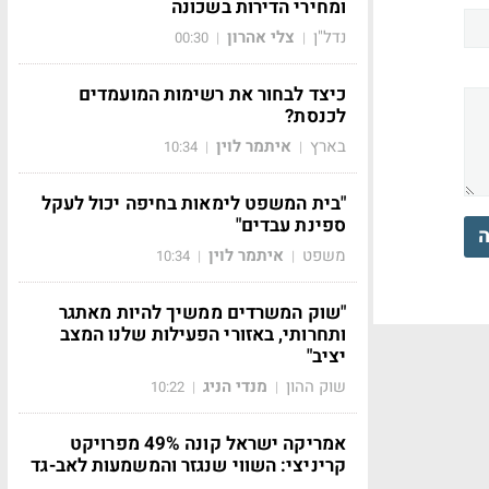
ומחירי הדירות בשכונה
נדל"ן
צלי אהרון
00:30
|
|
כיצד לבחור את רשימות המועמדים
לכנסת?
בארץ
איתמר לוין
10:34
|
|
"בית המשפט לימאות בחיפה יכול לעקל
ספינת עבדים"
ה
משפט
איתמר לוין
10:34
|
|
"שוק המשרדים ממשיך להיות מאתגר
ותחרותי, באזורי הפעילות שלנו המצב
יציב"
שוק ההון
מנדי הניג
10:22
|
|
אמריקה ישראל קונה 49% מפרויקט
קריניצי: השווי שנגזר והמשמעות לאב-גד