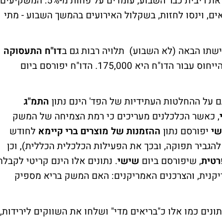
ישראל), והסיכויים ב"בורסת ההימורים" להעלאת ריבית כבר השבוע, עומדים על פחות מ-5%. המשקיעים
אים, וינסו לחזות, בשקלול האירועים בהמשך השבוע - מתי
שתו הבאה (לא השבוע) תלויה רבות גם ב
דו"ח התעסוקה
השבוע, כאשר נקודת הייחוס עבור הדו"ח היא 175,000. הדו"ח יפורסם ביום
ם על ההחלטות העתידיות של הפד' הינם נתון
התמ"ג
, כאשר הכלכלנים מעריכים כי רמת הצמיחה של המשק
שי
יפורסם נתון
ההזמנות של מוצרים ברי קיימא
לחודש
הגביר תפוקה, ובכך את הפעילות הכלכלית הכללית), וכן
רטית
, שיפורסם ביום
שישי
. נתונים אלו הינם קריטי לקבלת
קנית, והצרכנים האמריקנים: האם המשק בריא מספיק
תונים כמו אלו כ"בריאים מדי" ושלחו את השווקים לירידות,