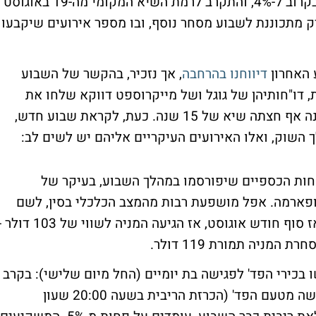
לאחר סוף שבוע ירוק בו זינק מדד הנאסד"ק בקרוב ל-4%, והתקרב לרמת השיא המקומי מה-19 באוגוסט
כ-12% החודש) ניו-יורק מתכוננת לשבוע מסחר נוסף, ובו מספר אירועים שיקבעו
 האחרון
דיווחנו בהרחבה
, אך נזכיר, בהקשר של השבוע
ת, דו"חותיהן של גוגל ושל מייקרוספט דווקא שלחו את
מניותיהן לזינוקים חדים, כאשר מניית האחרונה אף חצתה שיא של 15 שנה. כעת, לקראת שבוע חדש,
ך השוק, ואלו האירועים העיקריים אליהם יש לשים לב:
חות הכספיים שיפורסמו במהלך השבוע, בעיקר של
פארמה. אפל מושפעת רבות מהמצב הכלכלי בסין, לשם
היא מייצאת חלק נכבד ממוצריה. עם זאת, מאז סוף חודש אוגוסט, אז הגיעה המניה לשווי של 103 ד
ו בכירי הפד' לפגישה בת יומיים (החל מיום שלישי): בקרב
הכלכלנים אין ציפיות להכרזה על מדיניות חדשה מטעם הפד' (הכרזת הריבית בשעה 20:00 שעון