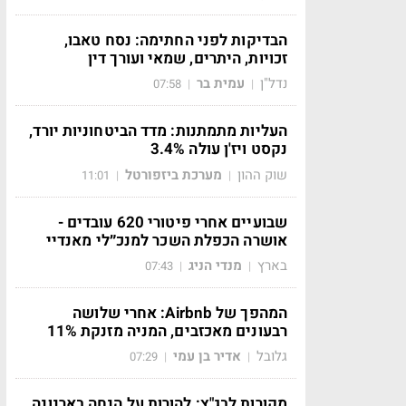
הבדיקות לפני החתימה: נסח טאבו,
זכויות, היתרים, שמאי ועורך דין
נדל"ן
עמית בר
07:58
|
|
העליות מתמתנות: מדד הביטחוניות יורד,
נקסט ויז'ן עולה 3.4%
שוק ההון
מערכת ביזפורטל
11:01
|
|
שבועיים אחרי פיטורי 620 עובדים -
אושרה הכפלת השכר למנכ״לי מאנדיי
בארץ
מנדי הניג
07:43
|
|
המהפך של Airbnb: אחרי שלושה
רבעונים מאכזבים, המניה מזנקת 11%
גלובל
אדיר בן עמי
07:29
|
|
מקורות לבג"ץ: להורות על הנחה בארנונה