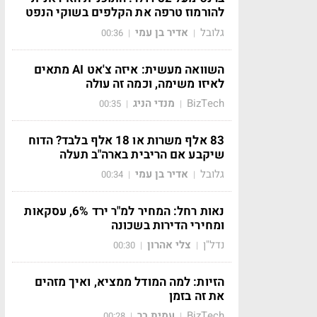
להורמוז טרפה את הקלפים בשוקי הנפט
גלובל
אדיר בן עמי
00:36
|
|
השוואה מעשית: איזה צ'אט AI מתאים
לאיזו משימה, וכמה זה עולה
BizTech
מנדי הניג
00:35
|
|
83 אלף משרות או 18 אלף בלבד? הדוח
שיקבע אם הריבית בארה"ב תעלה
גלובל
אדיר בן עמי
00:34
|
|
נאות רחל: המחיר למ"ר ירד 6%, עסקאות
ומחירי הדירות בשכונה
נדל"ן
צלי אהרון
00:30
|
|
הזיות: למה המודל ממציא, ואיך מזהים
את זה בזמן
BizTech
עמית בר
00:28
|
|