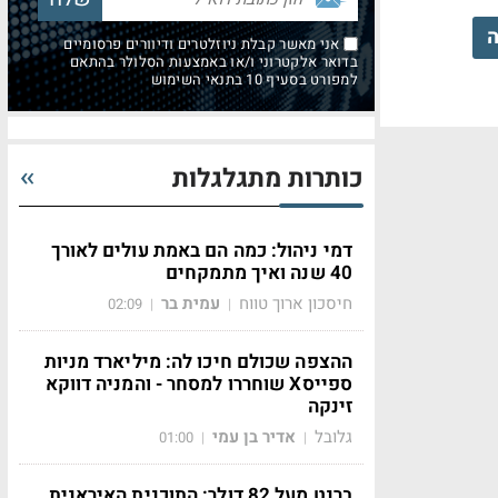
ה
אני מאשר קבלת ניוזלטרים ודיוורים פרסומיים
בדואר אלקטרוני ו/או באמצעות הסלולר בהתאם
למפורט בסעיף 10 בתנאי השימוש
כותרות מתגלגלות
דמי ניהול: כמה הם באמת עולים לאורך
40 שנה ואיך מתמקחים
חיסכון ארוך טווח
עמית בר
02:09
|
|
ההצפה שכולם חיכו לה: מיליארד מניות
ספייסX שוחררו למסחר - והמניה דווקא
זינקה
גלובל
אדיר בן עמי
01:00
|
|
ברנט מעל 82 דולר: התוכנית האיראנית