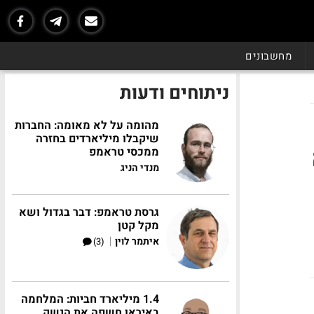
מחשבונים
ניתוחים ודעות
מהומה על לא מאומה: החברות
שיקבלו מיליארדים בחזרה
ממכסי טראמפ
מנדי הניג
גרסת טראמפ: דבר בגדול ושא
מקל קטן
|
איתמר לוין
(3)
1.4 מיליארד חביות: המלחמה
באיראן חשפה את הנשק