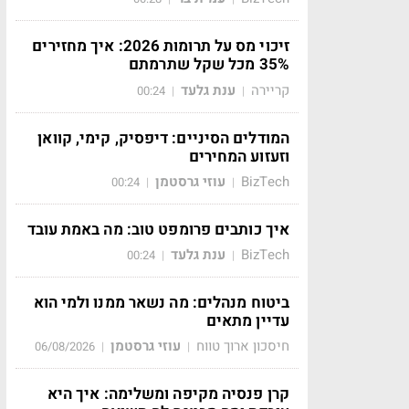
זיכוי מס על תרומות 2026: איך מחזירים
35% מכל שקל שתרמתם
קריירה
ענת גלעד
00:24
|
|
המודלים הסיניים: דיפסיק, קימי, קוואן
וזעזוע המחירים
BizTech
עוזי גרסטמן
00:24
|
|
איך כותבים פרומפט טוב: מה באמת עובד
BizTech
ענת גלעד
00:24
|
|
ביטוח מנהלים: מה נשאר ממנו ולמי הוא
עדיין מתאים
חיסכון ארוך טווח
עוזי גרסטמן
06/08/2026
|
|
קרן פנסיה מקיפה ומשלימה: איך היא