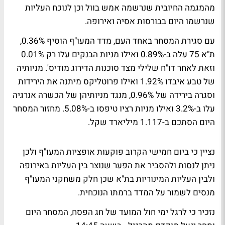
מהמגמה החיובית שנרשמה אמש בוול וכן לנוכח העליות
שנרשמו היום בבורסות אסיה ואירופה.
עם סגירת המסחר באחד העם, מדד המעו"ף הוסיף 0.36%,
ת"א 75 עלה ב-0.89% ואילו מניות הבנקים עלו רק 0.01%
וזאת לאחר דו"ח שלילי מצד סוכנות הדירוג מודיס'. מניותיה
של טבע איבדו 1.92% ואילו פרוטליקס מיתנה את הירידות
וסגרה בירידה של 0.96%, מנגד מניותיהן של הכשרה אנרגיה
עלו ב-3.2% ואילו מניות רציו טיפסו ב-5.08%. מחזור המסחר
היום הסתכם ב-1.117 מיליארד שקל.
נציין כי ביום חמישי הקרוב פוקעות אופציות המעו"ף ולכן
ניתן לנסות ולהסביר את הפער שנוצר בין העליות באירופה
ולבין העליות המינוריות בת"א שכן חלק משחקני המעו"ף
מנסים לשמור על המדד ברמתו הנוכחית.
נזכיר כי לרגל ימי חול המועד של חג הפסח, המסחר היום