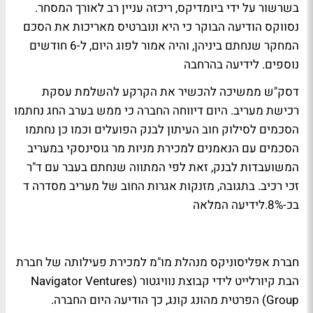
בשרשור על ידי ביומדיקס, ריכזה עניין רב לאורך המסחר.
נסווקס הודיעה הבוקר כי היא ונוברטיס מאריכות את הסכם
המחקר שנחתם ביניהן, והיה אמור לפוג היום, ל-6 חודשים
נוספים.
לידיעה בהרחבה
דסק"ש ממשיכה להכשיר את הקרקע להשלמת עסקת
רכישת מעריב. היום דיווחה החברה כי ממש בערב החג נחתמו
הסכמים לסילוק חוב העיתון לבנק הפועלים וכמו כן נחתמו
הסכמים עם הנאמנים למכירת מניות מר גוסינסקי במעריב
המשועבדות לבנק, זאת לפי המתווה שנחתם בעבר עם ד"ר
זכי רכיב. בתגובה, מזנקות אגרות החוב של מעריב מסדרה ד
בכ-8%.
לידיעה המלאה
חברת אפליסוניקס מנהלת מו"מ למכירת פעילותה של חברת
הבת קיורלייט לידי קבוצת נוויגטור (Navigator Ventures
Group) הפרטית מהונג קונג, כך הודיעה היום החברה.