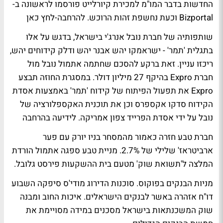
החדשות בדבר המו"מ למכירת קיורלייט פורסמו לראשונה ב-
Bizportal וכעת נחשפת זהות הרוכש.
להרחבה-לחץ כאן
שותפותיה של חברת נובל אנרג'י בישראל, בדגש על אלו
בתגלית 'תמר' - ישראמקו יהש אבנר יהש ודלק קידוחים יהש,
ריכזו עניין. זאת ברקע להסכם שחתמה אתמול נובל מול
חברת Expro בהיקף 27 מיליון דולר. במסגרת החוזה תבצע
Expro את תפעול הפיתוח של קידוח 'תמר' באמצעות אסדת
הקידוח סדקו אקספרס וכן את תוכנית האקספלורציה של
נובל על ידי אסדת הפרייד צפון אמריקה.
לידיעה בהרחבה
חברת טבע חזרה כאמור מהמסחר בניו יורק עם פער
ארביטראז' שלילי של 2.7%. מניית טבע ספגה אתמול הורדת
המלצה ל'תשואת שוק' מטעם בית ההשקעות פירסט גלובל.
מניות הבנקים בפוקוס. סוכנות הדירוג מודי'ס סיפקה השבוע
דו"ח אזהרה באשר לבנקים הישראלים. איכות החוב ומבנה
שוק המשכנתאות בישראל מסכנים במידה מסויימת את