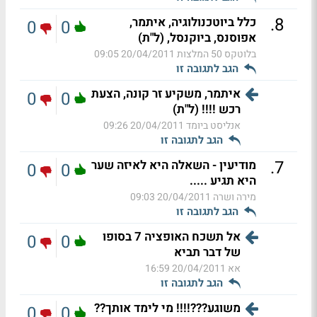
.
8
כלל ביוטכנולוגיה, איתמר,
0
0
אפוסנס, ביוקנסל, (ל"ת)
בלוטקס 50 המלצות
20/04/2011 09:05
הגב לתגובה זו
איתמר, משקיע זר קונה, הצעת
0
0
רכש !!!! (ל"ת)
אנליסט ביומד
20/04/2011 09:26
הגב לתגובה זו
.
7
מודיעין - השאלה היא לאיזה שער
0
0
היא תגיע .....
מירה ושרה
20/04/2011 09:03
הגב לתגובה זו
אל תשכח האופציה 7 בסופו
0
0
של דבר תביא
אא
20/04/2011 16:59
הגב לתגובה זו
משוגע???!!!! מי לימד אותך??
0
0