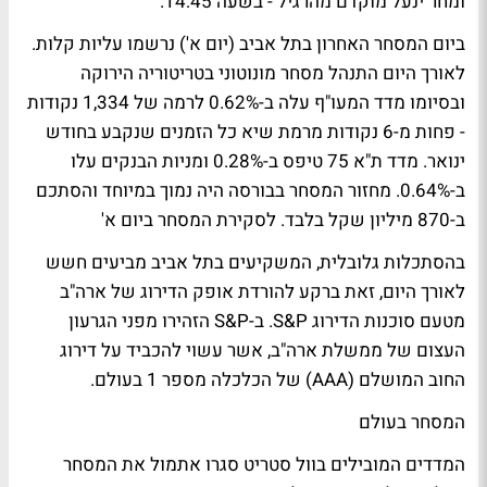
ומחר ינעל מוקדם מהרגיל - בשעה 14:45.
ביום המסחר האחרון בתל אביב (יום א') נרשמו עליות קלות.
לאורך היום התנהל מסחר מונוטוני בטריטוריה הירוקה
ובסיומו מדד המעו"ף עלה ב-0.62% לרמה של 1,334 נקודות
- פחות מ-6 נקודות מרמת שיא כל הזמנים שנקבע בחודש
ינואר. מדד ת"א 75 טיפס ב-0.28% ומניות הבנקים עלו
ב-0.64%. מחזור המסחר בבורסה היה נמוך במיוחד והסתכם
ב-870 מיליון שקל בלבד.
לסקירת המסחר ביום א'
בהסתכלות גלובלית, המשקיעים בתל אביב מביעים חשש
לאורך היום, זאת ברקע להורדת אופק הדירוג של ארה"ב
מטעם סוכנות הדירוג S&P. ב-S&P הזהירו מפני הגרעון
העצום של ממשלת ארה"ב, אשר עשוי להכביד על דירוג
החוב המושלם (AAA) של הכלכלה מספר 1 בעולם.
המסחר בעולם
המדדים המובילים בוול סטריט סגרו אתמול את המסחר