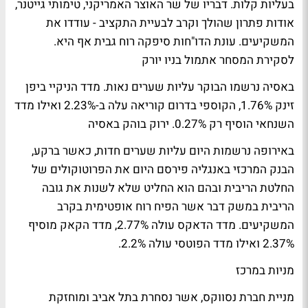
בעליות קלות. דבריו של שר האוצר האמריקני, טימותי גייטנר,
אודות פתרון שהולך וקרב לבעיית התקציב - עודדו את
המשקיעים. עונת הדו"חות סיפקה רוח גבית אף היא.
לסקירת המסחר אתמול בניו יורק
באסיה נרשמו הבוקר עליות שערים נאות. מדד הניקיי ביפן
זינק 1.76%, הקוספי בדרום קוריאה עלה ב-2.23% ואילו מדד
השנחאי הוסיף רק 0.27%.
ירוק בוהק באסיה
באירופה נרשמות היום עליות שערים חדות, כאשר ברקע,
הבנק המרכזי באנגליה פירסם היום את הפרוטוקולים של
החלטת הריבית ובהם הוא החליט שלא לשנות את גובה
הריבית במשק דבר אשר הפיח רוח אופטימית בקרב
המשקיעים. מדד הדאקס עולה 2.77%, מדד הקאק מוסיף
2.37% ואילו מדד הפוטסי עולה 2.2%.
מניות במרכז
מניית חברת נסווקס, אשר נסחרת בתל אביב ומוחזקת