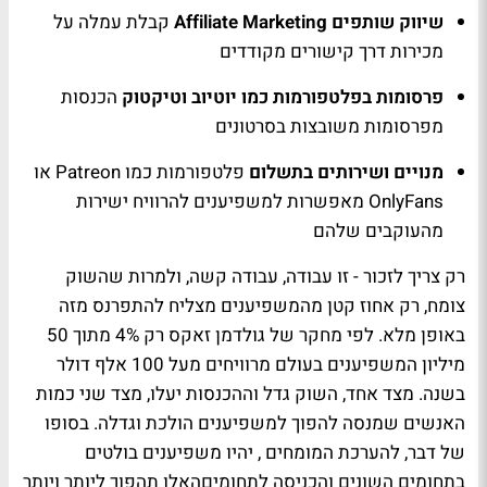
שיווק שותפים Affiliate Marketing
קבלת עמלה על
מכירות דרך קישורים מקודדים
פרסומות בפלטפורמות כמו יוטיוב וטיקטוק
הכנסות
מפרסומות משובצות בסרטונים
מנויים ושירותים בתשלום
פלטפורמות כמו Patreon או
OnlyFans מאפשרות למשפיענים להרוויח ישירות
מהעוקבים שלהם
רק צריך לזכור - זו עבודה, עבודה קשה, ולמרות שהשוק
צומח, רק אחוז קטן מהמשפיענים מצליח להתפרנס מזה
באופן מלא. לפי מחקר של גולדמן זאקס רק 4% מתוך 50
מיליון המשפיענים בעולם מרוויחים מעל 100 אלף דולר
בשנה. מצד אחד, השוק גדל וההכנסות יעלו, מצד שני כמות
האנשים שמנסה להפוך למשפיענים הולכת וגדלה. בסופו
של דבר, להערכת המומחים , יהיו משפיענים בולטים
בתחומים השונים והכניסה לתחומיםהאלו תהפוך ליותר ויותר