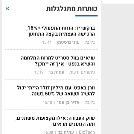
כותרות מתגלגלות
ברקשייר: הרווח התפעולי +16%,
הרכישה העצמית בקצה התחתון
גלובל
עוזי גרסטמן
15:44
|
|
שיאים בוול סטריט למרות המלחמה
והשיא בנפט - איך זה ייתכן?
ניתוחים ודעות
עמית בר
15:19
|
|
וורן באפט: עם מיליון דולר הייתי יכול
להשיג תשואה של 50% בשנה
גלובל
אדיר בן עמי
15:18
|
|
שוק העבודה: אילו מקצועות משתנים,
ומה הנתונים מראים
BizTech
עמית בר
15:08
|
|