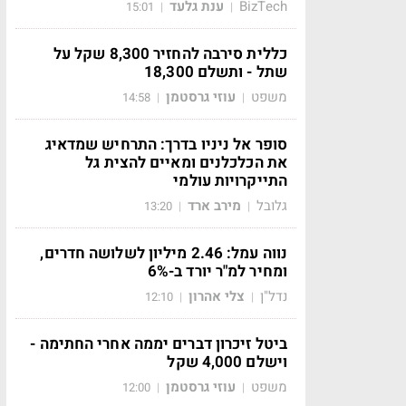
BizTech
ענת גלעד
15:01
|
|
כללית סירבה להחזיר 8,300 שקל על
שתל - ותשלם 18,300
משפט
עוזי גרסטמן
14:58
|
|
סופר אל ניניו בדרך: התרחיש שמדאיג
את הכלכלנים ומאיים להצית גל
התייקרויות עולמי
גלובל
מירב ארד
13:20
|
|
נווה עמל: 2.46 מיליון לשלושה חדרים,
ומחיר למ"ר יורד ב-6%
נדל"ן
צלי אהרון
12:10
|
|
ביטל זיכרון דברים יממה אחרי החתימה -
וישלם 4,000 שקל
משפט
עוזי גרסטמן
12:00
|
|