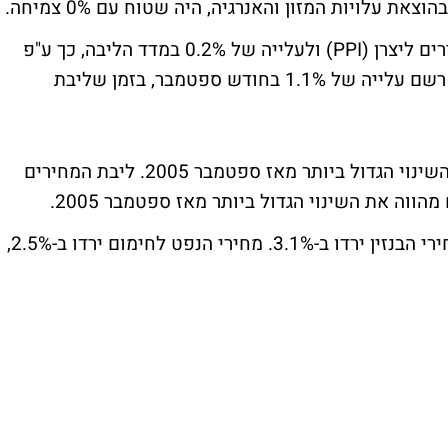
ת עלויות המזון והאנרגיה, היה שטוח עם 0% צמיחה.
הכלכלנים ציפו לעלייה של 0.4% במדד המחירים ליצרן (PPI) ולעלייה של 0.2% במדד הליבה, כך ע"פ
סקר שנערך ע"י בארונס. מדד המחירים ליצרן רשם עלייה של 1.1% בחודש ספטמבר, בזמן שליבת
בראייה שנתית, מחירי היצרנים עלו ב-6.1% - השינוי הגדול ביותר מאז ספטמבר 2005. ליבת המחירים
לפי הנתונים, מחירי האנרגיה ירדו ב-0.8%. מחירי הבנזין ירדו ב-3.1%. מחירי הנפט לחימום ירדו ב-2.5%,