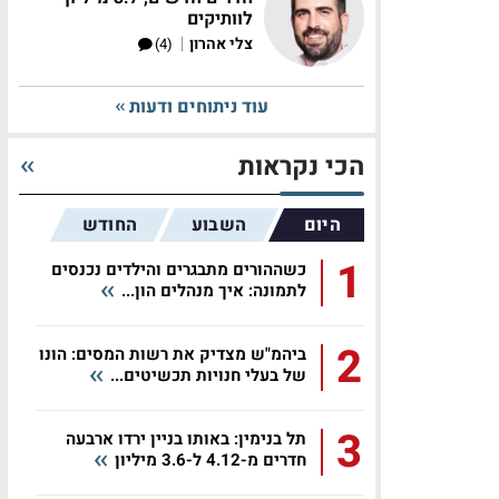
לוותיקים
|
צלי אהרון
(4)
עוד ניתוחים ודעות
הכי נקראות
היום
השבוע
החודש
1
כשההורים מתבגרים והילדים נכנסים
לתמונה: איך מנהלים הון...
2
ביהמ"ש מצדיק את רשות המסים: הונו
של בעלי חנויות תכשיטים...
3
תל בנימין: באותו בניין ירדו ארבעה
חדרים מ-4.12 ל-3.6 מיליון