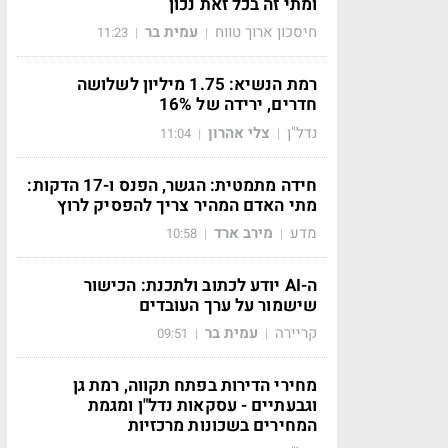
ומתי זה בכל זאת נכון
חיסכון ארוך טווח
עמית בר
11:23
|
|
רמת הנשיא: 1.75 מיליון לשלושה
חדרים, ירידה של 16%
נדל"ן
צלי אהרון
11:04
|
|
חידה מתמטית: הגשר, הפנס ו-17 הדקות:
מתי האדם המהיר צריך להפסיק לרוץ
מדע
מירב ארד
10:58
|
|
ה-AI יודע לכתוב ולתכנת: הכישור
שישמור על ערך העובדים
קריירה
עמית בר
09:51
|
|
מחירי הדירות בפתח תקווה, רמת גן
וגבעתיים - עסקאות נדל"ן ומגמת
המחירים בשכונות מרכזיות