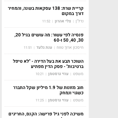
קריית שרת: 138 עסקאות בשנה, והמחיר
דורך במקום
נדל"ן
צלי אהרון
11:52
|
|
פנסיה לפי עשור: מה עושים בגיל 20,
30, 40, 50 ו-60
חיסכון ארוך טווח
ענת גלעד
11:51
|
|
השוכר תבע את בעל הדירה - "לא טיפל
ברטיבות" - פסק הדין מפתיע
משפט
עוזי גרסטמן
10:21
|
|
חוב מזונות של 1.9 מיליון שקל התברר
כשגוי ונמחק
משפט
עוזי גרסטמן
11:25
|
|
משיכה לפני גיל פרישה: הקנס, החריגים