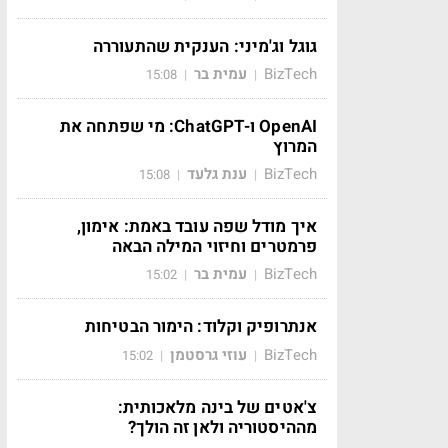
גוגל וג'מיני: הענקית שהתעוררה
BizTech
עמית בר
15:08
|
|
OpenAI ו-ChatGPT: מי שפתחה את
המרוץ
BizTech
ענת גלעד
15:08
|
|
איך מודל שפה עובד באמת: אימון,
פרמטרים וחיזוי המילה הבאה
BizTech
עמית בר
15:02
|
|
אנתרופיק וקלוד: הימור הבטיחות
BizTech
עוזי גרסטמן
15:02
|
|
צ'אטים של בינה מלאכותית:
מההיסטוריה ולאן זה הולך?