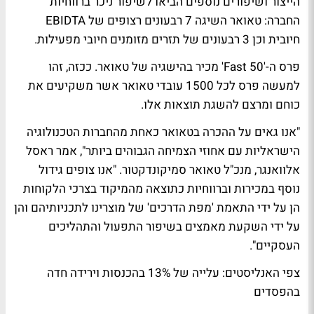
הייצור ושיפורים נוספים הביאו לשיפור ניכר ברווחיות
החברה: טאואר השיגה 7 רבעונים רצופים של EBIDTA
חיובית וכן 3 רבעונים של תזרים מזומנים חיובי מפעילות.
פרס ה-'Fast 50' מכיר בהישגיה של טאואר. ככזה, זהו
למעשה פרס לכל 1500 עובדי טאואר אשר משקיעים את
כוחם ומרצם להשגת תוצאות אלו.
"אנו גאים על ההכרה בטאואר כאחת מהחברות הטכנולוגיה
הישראליות עם אחוזי הצמיחה הגבוהים ביותר", אמר ראסל
אלוואנגר, מנכ"ל טאואר סמיקונדקטור. "אנו צופים גידול
נוסף במכירות וברווחיות כתוצאה מהמיקוד בצרכי הלקוחות
הן על ידי התאמת 'מפת הדרכים' של מוצרינו לתכניותיהם והן
על ידי השקעת מאמצים בשיפור התפעול והתהליכים
העסקיים".
צפי האנליסטים: עלייה של 13% בהכנסות וירידה חדה
בהפסדים