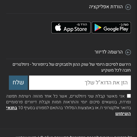
הורדת אפליקציה
הרשמה לדיוור
הירשם לסיכום היומי של שוק ההון ולמבזקים של ביזפורטל - ניוזלטרים
חובה לכל משקיע
אני מאשר קבלת שני ניוזלטרים, אשר כל אחד מהווה רשימת תפוצה
נפרדת, בנושאים סיכום יומי והתראות חמות וקבלת דיוורים פרסומיים
בדואר אלקטרוני ו/ או באמצעות הסלולר בהתאם למפורט בסעיף 10
בתנאי
השימוש