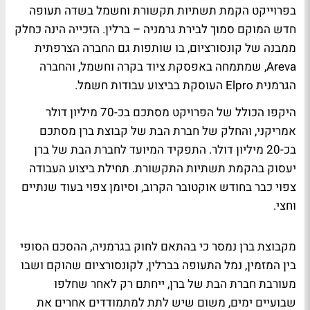
בפרוייקט הקמת תשתיות תקשורת וחשמל בשדה תעופה
חדש המוקם סמוך לבירת גרמניה – ברלין. הזכייה הינה כחלק
ממבנה של קונסורציום, בו שותפות גם החברה הצרפתית
Areva, שמתמחה באפסקת ציוד בקרה וחשמל, והחברה
הגרמנית Elpro העוסקת בביצוע עבודות חשמל.
היקפו הכולל של הפרויקט מסתכם בכ-70 מיליון דולר
אמריקני, והחלק של חברת הבת של קבוצת ברן מסתכם
בכ-20 מיליון דולר. התפקיד המיועד לחברת הבת של ברן
יעסוק בהקמת תשתיות התקשורת. תחילת ביצוע העבודה
צפוי כבר בחודש אוקטובר הקרוב, וסיומן צפוי בעוד שנתיים
וחצי.
מקבוצת ברן נמסר כי בהתאם לחוק בגרמניה, ההסכם הסופי
בין המזמין, נמל התעופה בברלין, לקונסורציום שהוקם ושבו
מעורבת חברת הבת של ברן, ייחתם רק לאחר שחלפו
שבועיים ימים, משום שיש לתת למתמודדים אחרים את