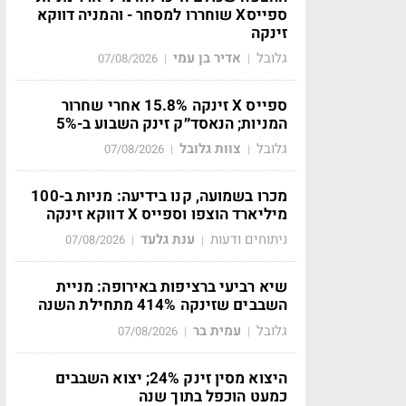
ספייסX שוחררו למסחר - והמניה דווקא
זינקה
גלובל
אדיר בן עמי
07/08/2026
|
|
ספייס X זינקה 15.8% אחרי שחרור
המניות; הנאסד״ק זינק השבוע ב-5%
גלובל
צוות גלובל
07/08/2026
|
|
מכרו בשמועה, קנו בידיעה: מניות ב-100
מיליארד הוצפו וספייס X דווקא זינקה
ניתוחים ודעות
ענת גלעד
07/08/2026
|
|
שיא רביעי ברציפות באירופה: מניית
השבבים שזינקה 414% מתחילת השנה
גלובל
עמית בר
07/08/2026
|
|
היצוא מסין זינק 24%; יצוא השבבים
כמעט הוכפל בתוך שנה