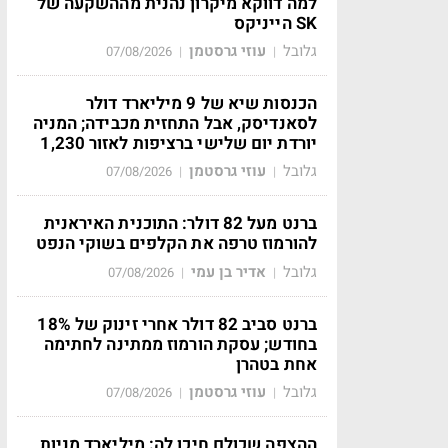
למה דווקא מיקרון נהנית מההשקעה של
SK הייניקס
גלובל
עוזי גרסטמן
07/08/2026
|
|
הכנסות שיא של 9 מיליארד דולר
לסאנדיסק, אבל התחזית מכבידה; המניה
יורדת יום שלישי ברציפות לאזור 1,230
גלובל
עוזי גרסטמן
07/08/2026
|
|
ברנט מעל 82 דולר: התוכנית האיראנית
להורמוז טרפה את הקלפים בשוקי הנפט
גלובל
אדיר בן עמי
07/08/2026
|
|
ברנט סביב 82 דולר אחרי זינוק של 18%
בחודש; עסקת הורמוז ממתינה לחתימה
אחת בטהרן
גלובל
עוזי גרסטמן
07/08/2026
|
|
ההצפה שכולם חיכו לה: מיליארד מניות