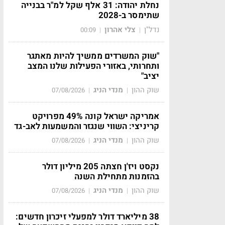
נחלת יהודה: 31 אלף שקל למ"ר בבנייה
שתימסר ב-2028
נדל"ן
צלי אהרון
00:09
|
|
"שוק המשרדים ממשיך להיות מאתגר
ותחרותי, באזורי הפעילות שלנו המצב
יציב"
שוק ההון
מנדי הניג
07/08/2026
|
|
אמריקה ישראל קונה 49% מפרויקט
קריניצי: השווי שנגזר והמשמעות לאב-גד
שוק ההון
מנדי הניג
07/08/2026
|
|
נקסט ויז'ן חצתה 205 מיליון דולר
בהזמנות מתחילת השנה
שוק ההון
מנדי הניג
07/08/2026
|
|
38 מיליארד דולר למפעלי זיכרון חדשים: