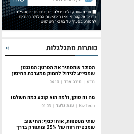
אני מאשר קבלת ניוזלטרים ודיוורים פרסומיים
בדואר אלקטרוני ו/או באמצעות הסלולר בהתאם
למפורט בסעיף 10 בתנאי השימוש
כותרות מתגלגלות
הסוכר שמסתיר את הסרטן: המנגנון
שמסייע לגידול לחמוק ממערכת החיסון
מדע
מירב ארד
04:10
|
|
מה זה טוקן, ולמה הוא קובע כמה תשלמו
BizTech
ענת גלעד
01:03
|
|
שתי מעטפות, אותו כסף: החישוב
שמבטיח רווח של 25% ומתפרק בדרך