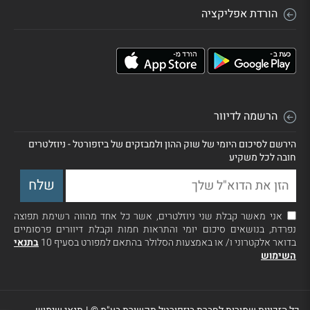
הורדת אפליקציה
הרשמה לדיוור
הירשם לסיכום היומי של שוק ההון ולמבזקים של ביזפורטל - ניוזלטרים
חובה לכל משקיע
אני מאשר קבלת שני ניוזלטרים, אשר כל אחד מהווה רשימת תפוצה
נפרדת, בנושאים סיכום יומי והתראות חמות וקבלת דיוורים פרסומיים
בדואר אלקטרוני ו/ או באמצעות הסלולר בהתאם למפורט בסעיף 10
בתנאי
השימוש