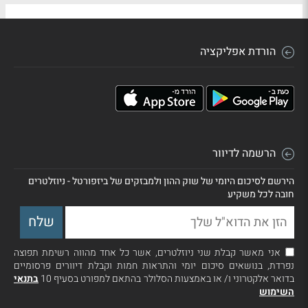
הורדת אפליקציה
הרשמה לדיוור
הירשם לסיכום היומי של שוק ההון ולמבזקים של ביזפורטל - ניוזלטרים
חובה לכל משקיע
אני מאשר קבלת שני ניוזלטרים, אשר כל אחד מהווה רשימת תפוצה
נפרדת, בנושאים סיכום יומי והתראות חמות וקבלת דיוורים פרסומיים
בדואר אלקטרוני ו/ או באמצעות הסלולר בהתאם למפורט בסעיף 10
בתנאי
השימוש