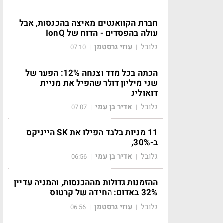
חברת הקוואנטים מאיצה בהכנסות, אבל
עולה בהפסדים - הדוח של IonQ
גלובל
עוזי גרסטמן
07:10
|
|
הכתה בכל מדד וצנחה 12%: הפער של
שני מיליון דולר שהפיל את מניית
דואולינ
גלובל
אדיר בן עמי
07:07
|
|
11 מניות בלבד הפילו את SK הייניקס
ב-30%,
גלובל
אדיר בן עמי
06:56
|
|
ההזמנות גדולות מההכנסות, והמניה עדיין
32% באדום: החידה של קרטוס
גלובל
עוזי גרסטמן
06:56
|
|