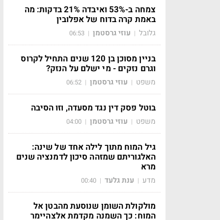
צמחה ב-53% ואיבדה 21% בדקות: מה
באמת קרה בדוח של אפלובין
גלובל
עוזי גרסטמן
06:53
|
|
בניין מסוכן בן 120 שנים התחיל לקרוס
וגרם נזקים - מי ישלם על הנזק?
משפט
עוזי גרסטמן
06:52
|
|
בוטל פסק דין נגד מסעדה, וזו הסיבה
משפט
עוזי גרסטמן
04:00
|
|
גיל המוח מתוך לילה אחד של שינה:
האלגוריתם שמזהה סיכון לדמנציה שנים
מרא
מדע
ענת גלעד
00:40
|
|
מולקולת השומן שנוסעת מהבטן אל
המוח: כך השמנה מקדמת אלצהיימר