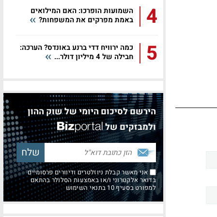
4
השמועות הופרכו: האם המילואים
באמת מפרקים את המשפחות?
5
כמה ירוויח דדי ברנע באונדס? הערכה:
חבילה של 4 מיליון דולר...
הירשם לסיכום היומי של שוק ההון
ולמבזקים של
אני מאשר קבלת ניוזלטרים ודיוורים פרסומיים
בדואר אלקטרוני ו/או באמצעות הסלולר בהתאם
למפורט בסעיף 10 בתנאי השימוש