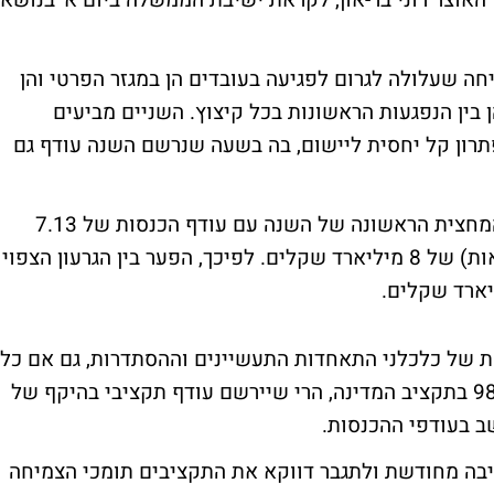
 האוצר רוני בר-און, לקראת ישיבת הממשלה ביום א' בנושא
יחה שעלולה לגרום לפגיעה בעובדים הן במגזר הפרטי והן
 בין הנפגעות הראשונות בכל קיצוץ. השניים מביעים
פתרון קל יחסית ליישום, בה בשעה שנרשם השנה עודף גם
ברוש ועיני מציינים, כי הממשלה סיימה את המחצית הראשונה של השנה עם עודף הכנסות של 7.13
מיליארד שקלים ועם חסכון (תת ביצוע בהוצאות) של 8 מיליארד שקלים. לפיכך, הפער בין הגרעון הצפוי
ת של כלכלני התאחדות התעשיינים וההסתדרות, גם אם כל
שנת 2007 תסתיים בתת ביצוע שמרני של 98% בתקציב המדינה, הרי שיירשם עודף תקציבי בהיקף של
שיבה מחודשת ולתגבר דווקא את התקציבים תומכי הצמיחה