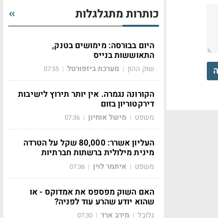
כותרות מתגלגלות
היום בבורסה: מימושים בטנק,
התאוששות בנייס
שוק ההון
מערכת ביזפורטל
ה
07:55
|
|
הקורונה נגמרה. אין יותר תירוץ לישיבות
דירקטוריון בזום
משפט
מישל אוחיון
07:36
|
|
העליון אשרר: 80,000 שקל על הטרדה
מינית מילולית ברשתות חברתיות
משפט
איתמר לוין
07:36
|
|
האם השוק מפספס את אמדוקס - או
שהוא יודע שהרע עוד לפניה?
גלובל
מירב ארד
07:30
|
|