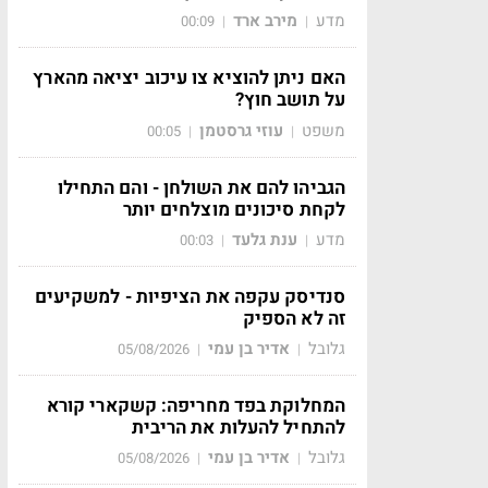
מדע
מירב ארד
00:09
|
|
האם ניתן להוציא צו עיכוב יציאה מהארץ
על תושב חוץ?
משפט
עוזי גרסטמן
00:05
|
|
הגביהו להם את השולחן - והם התחילו
לקחת סיכונים מוצלחים יותר
מדע
ענת גלעד
00:03
|
|
סנדיסק עקפה את הציפיות - למשקיעים
זה לא הספיק
גלובל
אדיר בן עמי
05/08/2026
|
|
המחלוקת בפד מחריפה: קשקארי קורא
להתחיל להעלות את הריבית
גלובל
אדיר בן עמי
05/08/2026
|
|