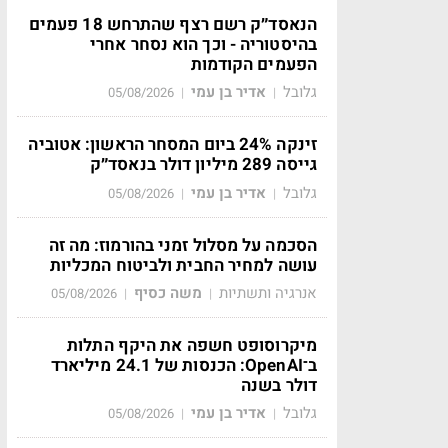
הנאסד״ק רשם רצף שהתרחש 18 פעמים
בהיסטוריה - וכך הוא נסחר אחרי
הפעמים הקודמות
גלובל
אדיר בן עמי
05/08/2026
|
|
זינקה 24% ביום המסחר הראשון: אטוביה
גייסה 289 מיליון דולר בנאסד״ק
גלובל
אדיר בן עמי
05/08/2026
|
|
הסכמה על מסלול זמני בהורמוז: מה זה
עושה למחיר החבית ולביטוח המכליות
אנרגיה ותשתיות
משה כסיף
05/08/2026
|
|
מיקרוסופט חשפה את היקף התלות
ב־OpenAI: הכנסות של 24.1 מיליארד
דולר בשנה
גלובל
אדיר בן עמי
05/08/2026
|
|