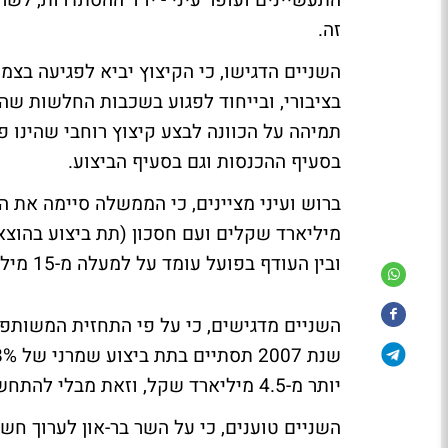
התעשיינים ועופר עיני - יו"ר ההסתדרות, לשר
זה.
השניים הדגישו, כי הקיצוץ יביא לפגיעה בצמ
בציבורי, ובייחוד לפגוע בשכבות החלשות שהן
תמיהה על הכוונה לבצע קיצוץ רוחבי שהינו 
בסעיף ההכנסות וגם בסעיף הביצוע.
ובין העודף בפועל עומד על למעלה מ-15 מיליארד שקלים.
השניים מדגישים, כי על פי התחזית המשותפ
יותר מ-4.5 מיליארד שקל, וזאת מבלי להתחשב בעודפי ההכנסות.
השניים טוענים, כי על השר בר-און לערוך ח