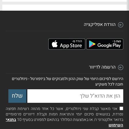
הורדת אפליקציה
הרשמה לדיוור
הירשם לסיכום היומי של שוק ההון ולמבזקים של ביזפורטל - ניוזלטרים
חובה לכל משקיע
אני מאשר קבלת שני ניוזלטרים, אשר כל אחד מהווה רשימת תפוצה
נפרדת, בנושאים סיכום יומי והתראות חמות וקבלת דיוורים פרסומיים
בדואר אלקטרוני ו/ או באמצעות הסלולר בהתאם למפורט בסעיף 10
בתנאי
השימוש