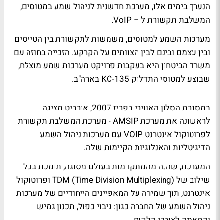
הנערך בימים אלו, מערכת חדשנית לניהול שמע במטוסים,
המשלבת תקשורת ל – VoIP.
מערכות השמע למטוסים, משמשות לתקשורת בין הטייסים
ובין עצמם ובינם לבין הצוותים על הקרקע. הזכייה בחוזה עם
משרד הביטחון היא בעקבות פרויקט מערכות שמע מוצלח,
שבוצע למטוסי התדלוק KC-135 בארה"ב.
במסגרת הסלון האווירי בפריז 2007, אורביט מציגה
לראשונה את מערכת AMSIP - מערכת המשלבת תקשורת
לפרוטוקול אינטרנט VOIP עם מערכות ניהול השמע
הדיגיטליות והאנלוגיות הקיימות שלה.
המערכת, שהנה מהמתקדמות בעולם מסוגה, תומכת בכל
שילוב של TDM (Time Division Multiplexing) ופרוטוקול
אינטרנט, תוך שמירה על המאפיינים הייחודיים של מערכות
ניהול השמע של החברה כגון: גיבוי כפול, תכנון גמיש
והתאמה לצורכי הלקוח.