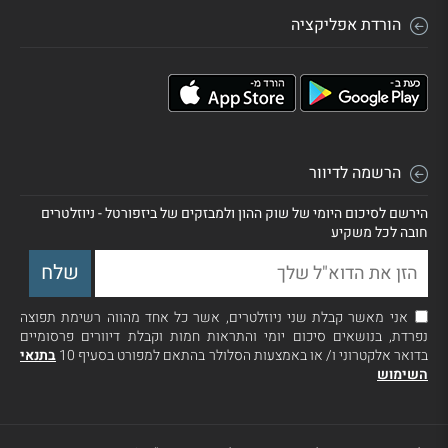
הורדת אפליקציה
הרשמה לדיוור
הירשם לסיכום היומי של שוק ההון ולמבזקים של ביזפורטל - ניוזלטרים
חובה לכל משקיע
אני מאשר קבלת שני ניוזלטרים, אשר כל אחד מהווה רשימת תפוצה
נפרדת, בנושאים סיכום יומי והתראות חמות וקבלת דיוורים פרסומיים
בדואר אלקטרוני ו/ או באמצעות הסלולר בהתאם למפורט בסעיף 10
בתנאי
השימוש