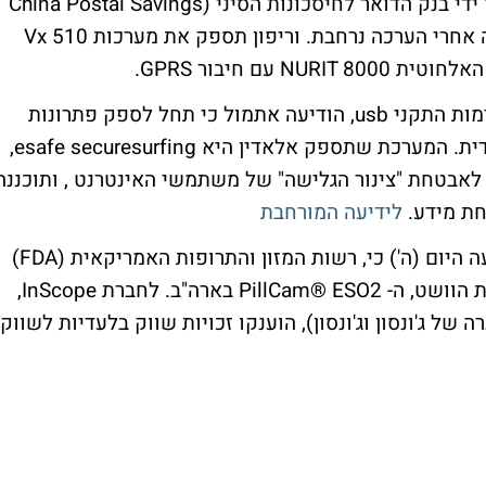
ספק יחיד של מערות תשלום אלקטרוניות על ידי בנק הדואר לחיסכונות הסיני (China Postal Savings
Bank). מהחברה נמסר, כי הבחירה בה נעשתה אחרי הערכה נרחבת. וריפון תספק את מערכות Vx 510
חברת אלדין חו"ל, יצרנית מערכות ה- drm ואימות התקני usb, הודיעה אתמול כי תחל לספק פתרונות
אבטחה ללקוחות חברת securesynergy ההודית. המערכת שתספק אלאדין היא esafe securesurfing,
לאבטחת "צינור הגלישה" של משתמשי האינטרנט , ותוכננה
חת מידע.
לידיעה המורחבת
גיוון חו"ל , יצרנית גלולת האנדוסקופיה, הודיעה היום (ה') כי, רשות המזון והתרופות האמריקאית (FDA)
אישרה לחברה לשווק את הדור הבא של גלולת הוושט, ה- PillCam® ESO2 בארה"ב. לחברת InScope,
 Ethicon Endo- Surgery Inc. (חברה של ג'ונסון וג'ונסון), הוענקו זכויות שווק בלעדיות לשווק