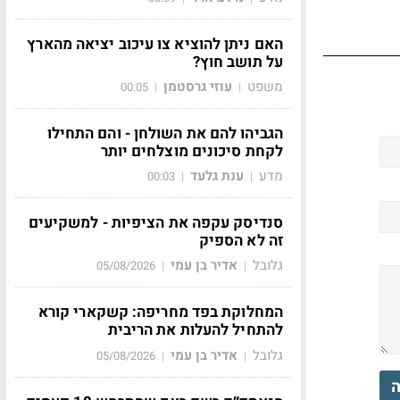
האם ניתן להוציא צו עיכוב יציאה מהארץ
על תושב חוץ?
משפט
עוזי גרסטמן
00:05
|
|
הגביהו להם את השולחן - והם התחילו
לקחת סיכונים מוצלחים יותר
מדע
ענת גלעד
00:03
|
|
סנדיסק עקפה את הציפיות - למשקיעים
זה לא הספיק
גלובל
אדיר בן עמי
05/08/2026
|
|
המחלוקת בפד מחריפה: קשקארי קורא
להתחיל להעלות את הריבית
גלובל
אדיר בן עמי
05/08/2026
|
|
ה