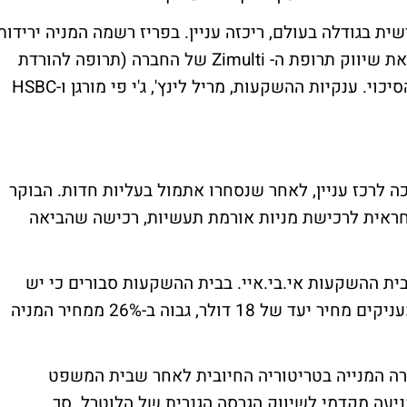
 התרופות השלישית בגודלה בעולם, ריכזה עניין. בפריז רשמה המניה ירידות
לאחר שבית המשפט החליט פה אחד לדחות את שיווק תרופת ה- Zimulti של החברה (תרופה להורדת
משקל) בטענה כי הסיכון גדול משמעותית מהסיכוי. ענקיות ההשקעות, מריל לינץ', ג'י פי מורגן ו-HSBC
ה לרכז עניין, לאחר שנסחרו אתמול בעליות חדות. הבוקר
אחראית לרכישת מניות אורמת תעשיות, רכישה שהביאה
בית ההשקעות אי.בי.איי. בבית ההשקעות סבורים כי יש
לנצל את ירידות השערים האחרונות במניה ומעניקים מחיר יעד של 18 דולר, גבוה ב-26% ממחיר המניה
ה המנייה בטריטוריה החיובית לאחר שבית המשפט
ניעה מקדמי לשיווק הגרסה הגנרית של הלוטרל. סך