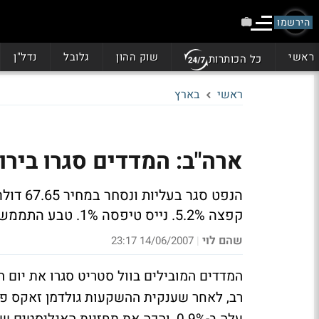
הירשמו
ראשי
שוק ההון
גלובל
נדל"ן
כל הכותרות
ראשי
בארץ
ארה"ב: המדדים סגרו בירוק; גי
קפצה 5.2%. נייס טיפסה 1%. טבע התממשה 0.8%. אלווריון הוסיפה 1%
שהם לוי
14/06/2007 23:17
|
המדדים המובילים בוול סטריט סגרו את יום ה
רב, לאחר שענקית ההשקעות גולדמן זאקס פרסמ