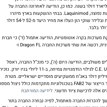
ת המקור של התרופה נאמדים ב-1.2 מיליארד דולר בשנה. כמו כן, הודיעה לאחרונה החברה על
התחלת הניסוי שלב III בתרופה לטיפול בטרשת נפוצה, Laquinimod. בבתי ההשקעות בארץ מיהרו
לעדכן כלפי מעלה את תחזית הרווח וההכנסות ובלידר שוקי הון העלו את מחיר היעד מ-52 ל-54 דולר
 מערכות בקרה אוטומטיות, הודיעה אתמול (ד') כי חברת
Mitsubishi, ענקית הרכב והאלקטרוניקה היפנית, רכשה את שתי מערכות החברה Dragon FL ו-
ם משולבים, הודיעה היום (ה'), כי מנכ"ל החברה, ראסל
אלוואנגר יציג בוועידה השנתית של C.E. Unterberg לגילוי הזדמנויות צמיחה, ב-11 ליולי בניו יורק. נזכי
אתמול הודיעה החברה, על גיוס של כ-40 מיליון דולר באג"ח ממשקיעים מוסדיים ישראליים. מטרת
הגיוס לדברי טאואר הוא להמשך הרחבת כושר הייצור של FAB2 בטכנולוגיות מתקדמות כולל ניצול מספ
ים אלה לרכישת ציוד חדשני.
לידיעה המורחבת
המשך להכרזת החברה מאתמול, לפיה נבחרה החברה בתור