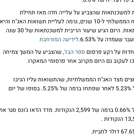
בית למשכנתאות שהצביע על עלייה חדה מאז תחילת
מאי.הירידות האחרונות בערך השוק של האג"ח הממשלתי ל-10 שנים, גרמה לעליית תשואות האג"ח והיא
הגורם המרכזי לעליית שיעור הריבית למשכנתאות. היום הגיע שיעור הריבית למשכנתאות של 30 שנה
לידיעה המורחבת
חדות על רקע פרסום
ספר הבז'
, שהצביע על המשך צמיחה
 לעקוב גם היום מקרוב אחר פרסומי המאקרו.
חצים מצד האג"ח הממשלתיות, שהתשואות עליו הגיבו
במהלך המסחר בירידות של כ-0.3% לרמה של 5.23% לאחר שפתחו ברמה של 5.25%. בסופו של יום
מדד הנאסד"ק סגר את יום המסחר בעלייה של 0.66% ברמה של 2,599 הנקודות. מדד הדאו ג'ונס סגר א