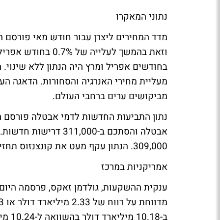
נתוני המאקרו
בחודשים אפריל ומרץ היה הנתון ללא שינוי.
מעליית מחירי האנרגיה והסחורות. הדאגה הע
מביקושים ערים ברחבי העולם.
אבטלה והסתכם ב-1,000
309,000. הנתון עקף מעט את קונצנזוס תחזיות האנליסטים שעמד על 310,000 דורשים חדשים.
אמריקניות במרכז
ב-10.18 מיליארד דולר בהשוואה ל-10.24 מיליארד דולר ברבעון המקביל אשתקד.