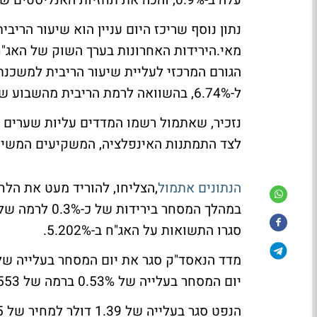
עלה ב-0.9%, והכה את תחזיות האנליסטים שציפו לעלייה של 0.6%.
נתון נוסף שריכז היום עניין הוא שיעור הרי
ל-6.74%, בהשוואה לרמת הריבית מהשבוע שעבר שעמדה על 6.53%.
נזכיר, שאתמול רשמו המדדים עליות שערים 
לצד התמתנות האינפלציה, המשקיעים המשיכו
הנתונים אתמול
,הצליחו, להוריד מעט את הל
סגרו התשואות על האג"ח ב-5.202%.
יום המסחר בעלייה של 0.53% ברמה של 13,553 הנקודות .
הנפט סגר בעלייה של 1.39 דולר למחיר של 67.65 דולר לחבית.