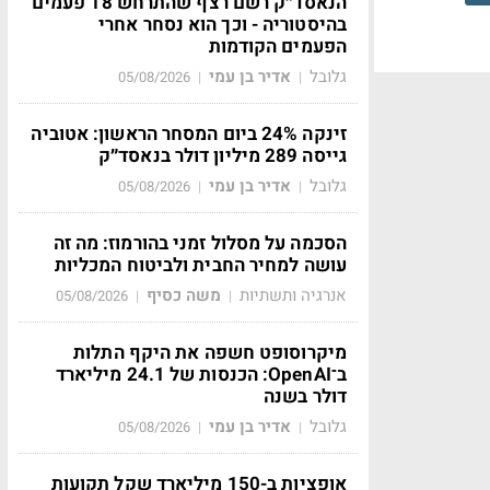
הנאסד״ק רשם רצף שהתרחש 18 פעמים
בהיסטוריה - וכך הוא נסחר אחרי
הפעמים הקודמות
גלובל
אדיר בן עמי
05/08/2026
|
|
זינקה 24% ביום המסחר הראשון: אטוביה
גייסה 289 מיליון דולר בנאסד״ק
גלובל
אדיר בן עמי
05/08/2026
|
|
הסכמה על מסלול זמני בהורמוז: מה זה
עושה למחיר החבית ולביטוח המכליות
אנרגיה ותשתיות
משה כסיף
05/08/2026
|
|
מיקרוסופט חשפה את היקף התלות
ב־OpenAI: הכנסות של 24.1 מיליארד
דולר בשנה
גלובל
אדיר בן עמי
05/08/2026
|
|
אופציות ב-150 מיליארד שקל תקועות