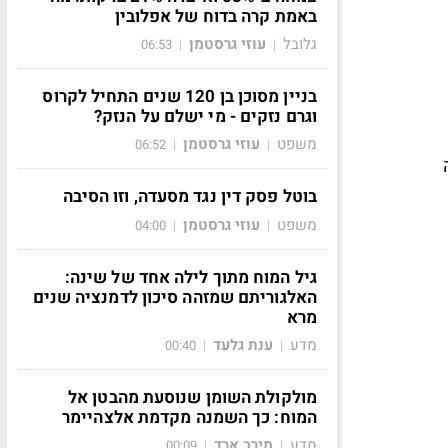
באמת קרה בדוח של אפלובין
גלובל
עוזי גרסטמן
06:53
|
|
בניין מסוכן בן 120 שנים התחיל לקרוס
וגרם נזקים - מי ישלם על הנזק?
משפט
עוזי גרסטמן
06:52
|
|
בוטל פסק דין נגד מסעדה, וזו הסיבה
משפט
עוזי גרסטמן
04:00
|
|
גיל המוח מתוך לילה אחד של שינה:
האלגוריתם שמזהה סיכון לדמנציה שנים
מרא
מדע
ענת גלעד
00:40
|
|
מולקולת השומן שנוסעת מהבטן אל
המוח: כך השמנה מקדמת אלצהיימר
מדע
מירב ארד
00:09
|
|