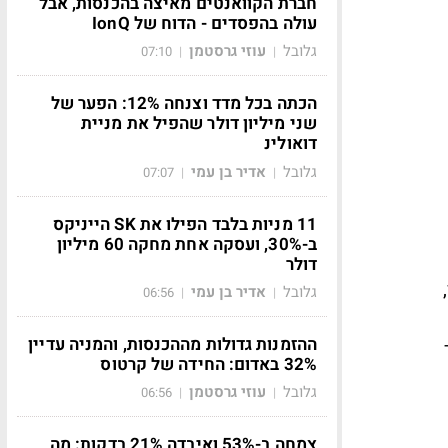
חברת הקוואנטים מאיצה בהכנסות, אבל
עולה בהפסדים - הדוח של IonQ
גלובל
עוזי גרסטמן
07:10
|
|
הכתה בכל מדד וצנחה 12%: הפער של
שני מיליון דולר שהפיל את מניית
דואולינ
גלובל
אדיר בן עמי
07:07
|
|
11 מניות בלבד הפילו את SK הייניקס
ב-30%, ועסקה אחת מחקה 60 מיליון
דולר
ר,
גלובל
אדיר בן עמי
06:56
|
|
ההזמנות גדולות מההכנסות, והמניה עדיין
ר
32% באדום: החידה של קרטוס
גלובל
עוזי גרסטמן
06:56
|
|
צמחה ב-53% ואיבדה 21% בדקות: מה