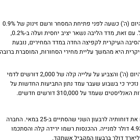
מדד המחירים ליצרן עבור חודש מאי פורסם היום (ה') כשעה לפני פתיחת המסחר ורשם זינוק של 0.9%
וזאת בהמשך לעלייה של 0.7% בחודש אפריל. עם זאת, מדד הליבה נשאר יציב יחסית ועלה ב-0.2%,
 הסיבה העיקרית לקפיצה החדה במדד המחירים, נובעת
יקרית היא מהמשך עליית מחירי הסחורות, המוסברת ברובה
נתון התביעות החדשות לדמי אבטלה פורסם היום (ה') והצביע על עלייה קלה של 2,000 דורשים לדמי
31 דרישות חדשות. נזכיר כי בשבוע שעבר עמד נתון התביעות החדשות על
ענקית ההשקעות, גולדמן זאקס, פרסמה היום את דוחותיה לרבעון השני שהסתיים ב-25 במאי. החברה
מדווחת על רווח של 2.33 מיליארד דולר או 4.93 דולר למנייה. ההכנסות רשמו ירידה קלה והסתכמו