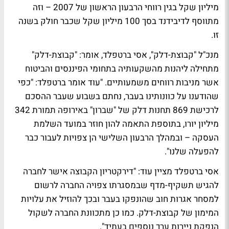
מיליון שקל בגין רווחי הרבעון הראשון של 2007 – וזה
מתווסף לדיבידנד בסך 100 מיליון שקל שכבר חולק בשנה
זו.
מנכ"ל "קבוצת-דלק", אסי ברטפלד, אומר: "קבוצת-דלק"
מתחילה ליהנות מהשקעותיה בתחומי הפיננסים והביטוח
אשר מניבות רווחים משמעותיים. "עוד אומר ברטפלד: "כפי
שהודענו על כוונותינו בעבר, נחתם בשבוע שעבר ההסכם
לרכישת 869 תחנות דלק של "שברון" באירופה תמורת 342
מיליון יורו, בתוספת התאמה להון חוזר במועד השלמת
העסקה – ובמהלך הרבעון השלישי הן צפויות לעבור כבר
להפעלה שלנו".
אסי ברטפלד מציין עוד: "דירקטריון הקבוצה אישר לחברה
להגיש תשקיף-מדף שבמסגרתו צפויה החברה לרשום
למסחר אגרות חוב שהונפקו בעבר ובכך להוזיל את עלויות
המימון של קבוצת-דלק. כמו כן מתכוונת החברה לשקול
הנפקת ניירות ערך נוספים בעתיד".