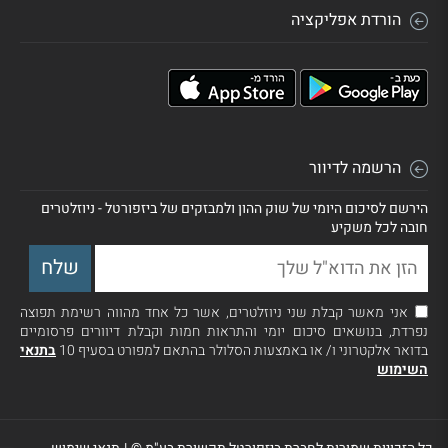
הורדת אפליקציה
הרשמה לדיוור
הירשם לסיכום היומי של שוק ההון ולמבזקים של ביזפורטל - ניוזלטרים
חובה לכל משקיע
אני מאשר קבלת שני ניוזלטרים, אשר כל אחד מהווה רשימת תפוצה
נפרדת, בנושאים סיכום יומי והתראות חמות וקבלת דיוורים פרסומיים
בדואר אלקטרוני ו/ או באמצעות הסלולר בהתאם למפורט בסעיף 10
בתנאי
השימוש