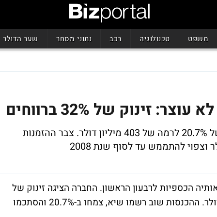
משפט
טכנולוגיה
רכב
נתוני מסחר
שער הדולר
 זינוק של 32% ברווחים
ההכנסות רשמו שיא נוסף וצמחו בשיעור של 20.7% לרמה של 403 מיליון דולר. צבר ההזמנות
תיה הכספיות לרבעון הראשון. החברה הציגה זינוק של
32% בשורת הרווח שהסתכם ב-19.1 מיליון דולר. ההכנסות שוב רשמו שיא, צמחו ב-20.7% והסתכמו