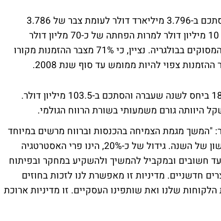
צבר ההזמנות של החברה רשם גידול נוסף והסתכם ב-3.796 מיליארד דולר לעומת צבר של 3.786
מיליארד דולר בסוף הרבעון הקודם, גידול של 10 מיליון דולר למרות הפחתה של כ-70 מליון דולר
שנרשמה ברבעון בגין ביטול פרויקט השבחת המסוקים בבולגריה. נציין, כי 71% מצבר ההזמנות מקורו
הרווח הגולמי של החברה רשם עליה של 18.3% ביחס לשנה שעברה והסתכם ב-103.5 מיליון דולר.
ל היוותה גורם משמעותי בשורת הרווח הגולמי.
ר: "המשך מגמת הצמיחה בהכנסות וברווח מרשים במיוחד
על רקע הגידול האורגני שרשמנו ברבעון הראשון של השנה. גידול של כ-20%, הינו פרי האסטרטגיה
יעד חשובים ובמקביל להמשיך ולהשקיע במחקר ובפיתוח
ים חדשניים. מדיניות זו מאפשרת לנו לזכות בחוזים
 הלקוחות שלנו ואת שותפינו העסקיים. זו מדיניות ארוכת