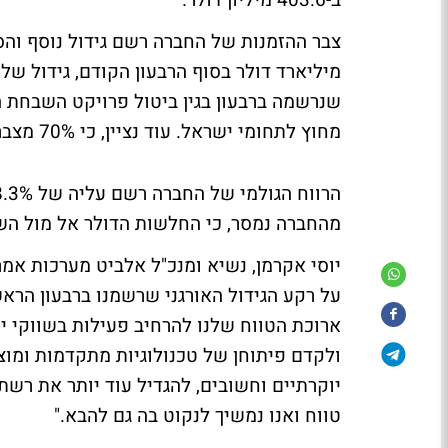
ב-403.6 מיליון דולר.
מחוץ לתחומי ישראל. עוד נציין, כי 70% מצבר ההזמנות צפוי להיות ממומש עד סוף שנת 2008.
מהחברה נמסר, כי החלשות הדולר אל מול השק
יוסי אקרמן, נשיא ומנכ"ל אלביט מערכות אמ
ארוכת הטווח שלנו להרחיב פעילות בשווקי 
ולקדם פיתוחן של טכנולוגיות מתקדמות ומוצר
יוקרתיים וחשובים, להגדיל עוד יותר את רשת
טווח ואנו נמשיך לנקוט בה גם להבא."