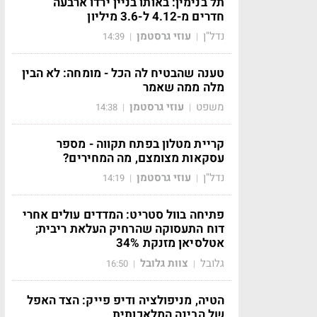
תל בנימין: באותו בניין ירדו ארבעה
חדרים מ-4.12 ל-3.6 מיליון
נדל"ן
עוזי גרסטמן
14:39
|
|
טענה שהבטיח לה הכל - מומחה: לא הבין
מלה ממה שאמר
משפט
עוזי גרסטמן
14:38
|
|
קריית מטלון בפתח תקווה - מספר
עסקאות מצומצם, מה המחירים?
נדל"ן
עוזי גרסטמן
14:19
|
|
פתיחה בוול סטריט: המדדים עולים אחרי
דוח התעסוקה שהרחיק העלאת ריבית;
אטלסיאן מזנקת 34%
גלובל
צוות גלובל
16:50
|
|
הטיה, מניפולציה ודיפ פייק: הצד האפל
של הבינה המלאכותית