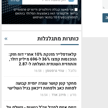
אני מאשר קבלת ניוזלטרים ודיוורים פרסומיים
בדואר אלקטרוני ו/או באמצעות הסלולר בהתאם
ה
למפורט בסעיף 10 בתנאי השימוש
כותרות מתגלגלות
קלאודפלייר מזנקת 10% אחרי דוח חזק:
ההכנסות קפצו 36% ל-696 מיליון דולר,
והתחזית השנתית הועלתה ל-2.87
גלובל
עוזי גרסטמן
16:58
|
|
מחקר קטן קושר שגרה יומית קבועה
לפחות כאב ולפחות דיכאון בגיל השלישי
מדע
מירב ארד
16:54
|
|
ייחס איום לחייל צה"ל בטעות - וישלם על