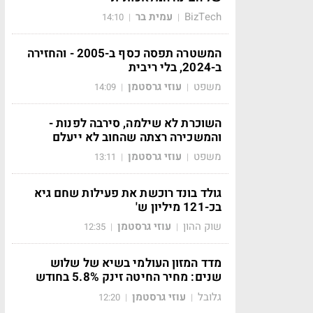
BizTech
עמית בר
14:10
|
|
המשטרה תפסה כסף ב-2005 - והחזירה
ב-2024, בלי ריבית
משפט
עוזי גרסטמן
14:09
|
|
השוכרת לא שילמה, סירבה לפנות -
והמשכירה רצתה שהחוב לא ייעלם
משפט
עוזי גרסטמן
13:11
|
|
גולד בונד רוכשת את פעילות שחם גיא
בכ-121 מיליון ש'
שוק ההון
עוזי גרסטמן
12:35
|
|
מדד המזון העולמי בשיא של שלוש
שנים: מחיר החיטה זינק 5.8% בחודש
גלובל
עוזי גרסטמן
12:20
|
|