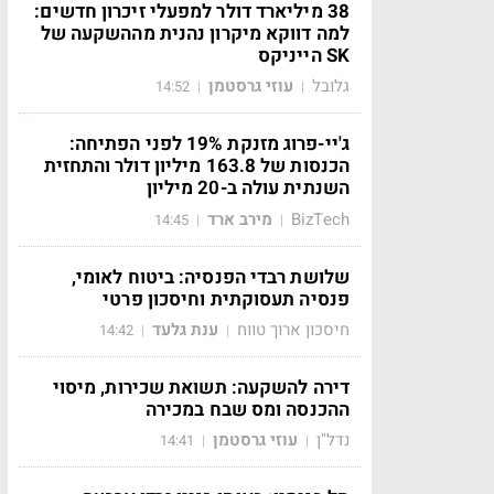
38 מיליארד דולר למפעלי זיכרון חדשים:
למה דווקא מיקרון נהנית מההשקעה של
SK הייניקס
גלובל
עוזי גרסטמן
14:52
|
|
ג'יי-פרוג מזנקת 19% לפני הפתיחה:
הכנסות של 163.8 מיליון דולר והתחזית
השנתית עולה ב-20 מיליון
BizTech
מירב ארד
14:45
|
|
שלושת רבדי הפנסיה: ביטוח לאומי,
פנסיה תעסוקתית וחיסכון פרטי
חיסכון ארוך טווח
ענת גלעד
14:42
|
|
דירה להשקעה: תשואת שכירות, מיסוי
ההכנסה ומס שבח במכירה
נדל"ן
עוזי גרסטמן
14:41
|
|