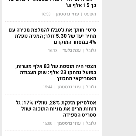
כך 15 אלף ש'
משפט
עוזי גרסטמן
16:53
|
|
סיטי חותך את ג'טבלו להמלצת מכירה עם
מחיר יעד של 5.30 דולר; המניה נופלת
4% במסחר המוקדם
גלובל
ענת גלעד
16:13
|
|
הצפי היה תוספת של 83 אלף משרות,
בפועל נמחקו 23 אלף: שוק העבודה
האמריקאי מתכווץ
גלובל
עוזי גרסטמן
15:44
|
|
אטלסיאן מזנקת 28%, טווליו 17%: גל
דוחות מרים את מניות התוכנה שוול
סטריט הספידה
גלובל
עוזי גרסטמן
15:00
|
|