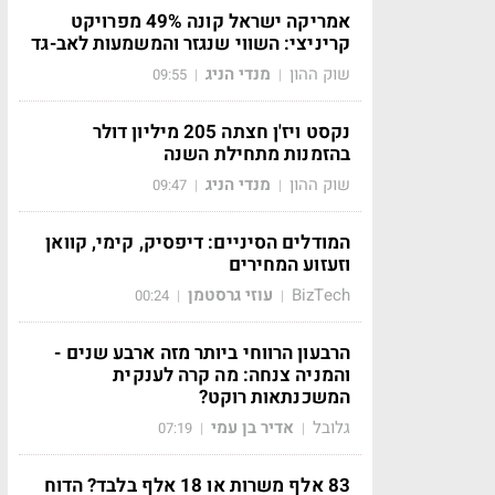
אמריקה ישראל קונה 49% מפרויקט
קריניצי: השווי שנגזר והמשמעות לאב-גד
שוק ההון
מנדי הניג
09:55
|
|
נקסט ויז'ן חצתה 205 מיליון דולר
בהזמנות מתחילת השנה
שוק ההון
מנדי הניג
09:47
|
|
המודלים הסיניים: דיפסיק, קימי, קוואן
וזעזוע המחירים
BizTech
עוזי גרסטמן
00:24
|
|
הרבעון הרווחי ביותר מזה ארבע שנים -
והמניה צנחה: מה קרה לענקית
המשכנתאות רוקט?
גלובל
אדיר בן עמי
07:19
|
|
83 אלף משרות או 18 אלף בלבד? הדוח