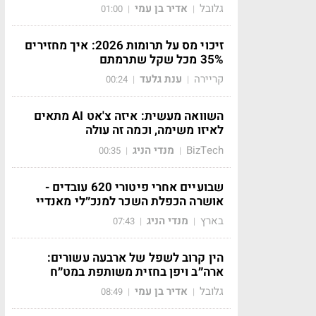
גלובל
אדיר בן עמי
01:00
|
|
זיכוי מס על תרומות 2026: איך מחזירים
35% מכל שקל שתרמתם
קריירה
ענת גלעד
00:24
|
|
השוואה מעשית: איזה צ'אט AI מתאים
לאיזו משימה, וכמה זה עולה
BizTech
מנדי הניג
00:35
|
|
שבועיים אחרי פיטורי 620 עובדים -
אושרה הכפלת השכר למנכ״לי מאנדיי
בארץ
מנדי הניג
07:43
|
|
הין קרוב לשפל של ארבעה עשורים:
ארה״ב ויפן בחזית משותפת במט״ח
גלובל
אדיר בן עמי
08:49
|
|