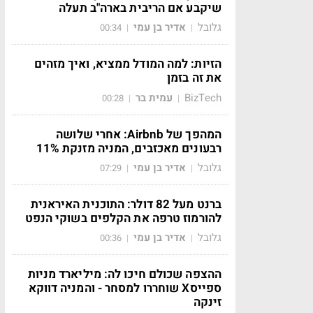
שיקבע אם הריבית בארה"ב תעלה
גלובל
אדיר בן עמי
00:34
|
|
הזיות: למה המודל ממציא, ואיך מזהים
את זה בזמן
BizTech
עמית בר
00:28
|
|
המהפך של Airbnb: אחרי שלושה
רבעונים מאכזבים, המניה מזנקת 11%
גלובל
אדיר בן עמי
07:29
|
|
ברנט מעל 82 דולר: התוכנית האיראנית
להורמוז טרפה את הקלפים בשוקי הנפט
גלובל
אדיר בן עמי
00:36
|
|
ההצפה שכולם חיכו לה: מיליארד מניות
ספייסX שוחררו למסחר - והמניה דווקא
זינקה