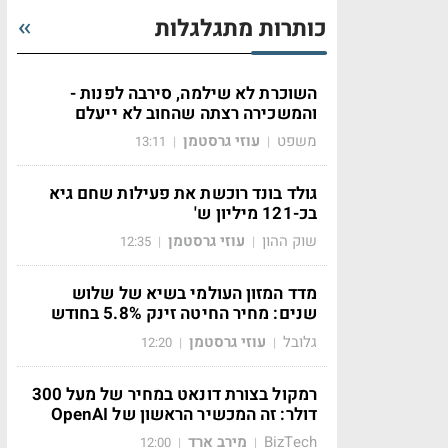
כותרות מתגלגלות
השוכרת לא שילמה, סירבה לפנות -
והמשכירה רצתה שהחוב לא ייעלם
משפט
עוזי גרסטמן
13:11
|
|
גולד בונד רוכשת את פעילות שחם גיא
בכ-121 מיליון ש'
שוק ההון
עוזי גרסטמן
12:35
|
|
מדד המזון העולמי בשיא של שלוש
שנים: מחיר החיטה זינק 5.8% בחודש
גלובל
עוזי גרסטמן
12:20
|
|
רמקול בצורת דונאט במחיר של מעל 300
דולר: זה המכשיר הראשון של OpenAI
BizTech
מירב ארד
12:00
|
|