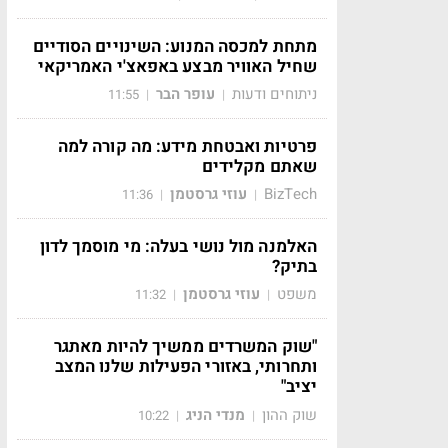
מתחת למכסה המנוע: השינויים הסודיים
שחיל האוויר מבצע באפאצ'י האמריקאי
ניתוחים ודעות
עופר הבר
11:55
|
|
פרטיות ואבטחת מידע: מה קורה למה
שאתם מקלידים
BizTech
עוזי גרסטמן
11:36
|
|
האלמנה מול נושי בעלה: מי מוסמך לדון
בתיק?
משפט
עוזי גרסטמן
11:32
|
|
"שוק המשרדים ממשיך להיות מאתגר
ותחרותי, באזורי הפעילות שלנו המצב
יציב"
שוק ההון
מנדי הניג
10:22
|
|