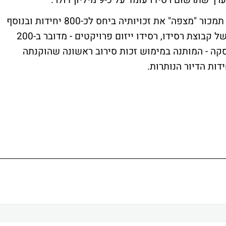
העסקה תתצבע בשני שלבים: בשלב הראשון, תמכור "מצפה" את זכויותיה ביחס לכ-800 יחידות ובנוסף
תבנה עבורו - באמצעות זרוע קבלנות הביצוע של קבוצת רסידו, רסידו ייזום פרויקטים - מדובר ב-200
של העסקה - המותנה במימוש זכות סירוב ראשונה שהוקנתה