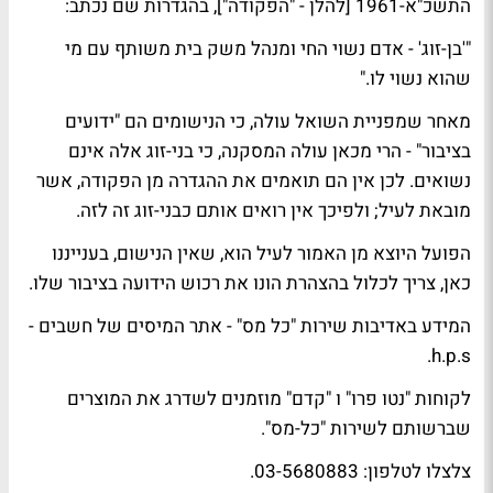
התשכ"א-1961 [להלן - "הפקודה"], בהגדרות שם נכתב:
"'בן-זוג' - אדם נשוי החי ומנהל משק בית משותף עם מי
שהוא נשוי לו."
מאחר שמפניית השואל עולה, כי הנישומים הם "ידועים
בציבור" - הרי מכאן עולה המסקנה, כי בני-זוג אלה אינם
נשואים. לכן אין הם תואמים את ההגדרה מן הפקודה, אשר
מובאת לעיל; ולפיכך אין רואים אותם כבני-זוג זה לזה.
הפועל היוצא מן האמור לעיל הוא, שאין הנישום, בענייננו
כאן, צריך לכלול בהצהרת הונו את רכוש הידועה בציבור שלו.
המידע באדיבות שירות "כל מס" - אתר המיסים של חשבים -
h.p.s.
לקוחות "נטו פרו" ו "קדם" מוזמנים לשדרג את המוצרים
שברשותם לשירות "כל-מס".
צלצלו לטלפון: 03-5680883.