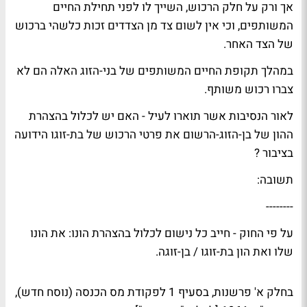
אך ורק על חלק הרכוש, השייך לו לפני תחילת החיים
המשותפים, וכי אין לשום צד מן הצדדים זכות כלשהי ברכוש
של הצד האחר.
במהלך תקופת החיים המשותפים של בני-הזוג האלה הם לא
צברו רכוש משותף.
לאור הנסיבות אשר תוארו לעיל - האם יש לכלול בהצהרת
ההון של בן-הזוג-הרשום את פרטי הרכוש של בת-זוגו הידועה
בציבור ?
תשובה:
--------
על פי החוק - חייב כל נישום לכלול בהצהרת הונו: את הונו
שלו ואת הון בת-זוגו / בן-זוגה.
בחלק א' פרשנות, בסעיף 1 לפקודת מס הכנסה (נוסח חדש),