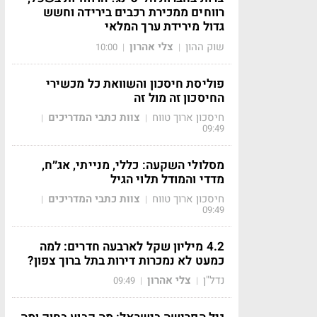
רווחים ממכירת רכבים בירידה וחשש
גדול מירידת ערך המלאי
שוק ההון
צלי אהרון
10:00
|
|
פוליסת חיסכון והשוואת כל מכשירי
החיסכון זה מול זה
חיסכון ארוך טווח
צוות כתבי המדריכים
|
|
09:49
מסלולי השקעה: כללי, מנייתי, אג״ח,
מדדי והמודל תלוי הגיל
חיסכון ארוך טווח
צוות כתבי המדריכים
|
|
09:49
4.2 מיליון שקל לארבעה חדרים: למה
כמעט לא נמכרות דירות בתל ברוך צפון?
נדל"ן
צלי אהרון
09:49
|
|