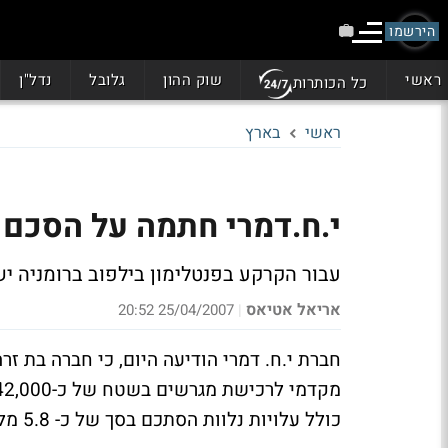
הירשמו
ראשי
שוק ההון
גלובל
נדל"ן
כל הכותרות
ראשי
בארץ
י.ח.דמרי חתמה על הסכם לרכישת 42 ד
עבור הקרקע בפנטלימון בילפוב ברומניה ישולם כ-5.8 מליון אירו. הקרקע מיועדת ל
אריאל אטיאס
25/04/2007 20:52
|
חברת י.ח. דמרי הודיעה היום, כי חברה בת
כולל עלויות נלוות הסתכם בסך של כ- 5.8 מליון אירו.