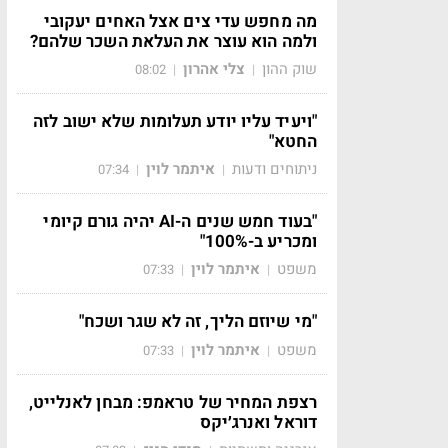
מה מחפש עדי צים אצל האחים יעקובי
ולמה הוא עוצר את העלאת השכר שלהם?
שוק ההון
צלי אהרון
08:02
|
|
"ויעיד עליו יודע תעלומות שלא ישוב לזה
החטא"
ניתוחים ודעות
איתמר לוין
07:34
|
|
"בעוד חמש שנים ה-AI יהיה גורם קיומי
ומכריע ב-100%"
משפט
איתמר לוין
07:33
|
|
"מי שיוזם הליך, זה לא שגר ושכח"
משפט
איתמר לוין
07:33
|
|
רצפת המחיר של טראמפ: מבחן לאנלייט,
דוראל ואנרג׳יקס