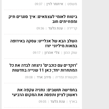
משפט
איתמר לוין
09:37
|
|
ביטוח לאומי לעצמאים: איך סוגרים תיק
ומפחיתים חוב
קריירה
ענת גלעד
09:36
|
|
השלב הבא של אנלייט: עסקה באירופה
במאות מיליוני יורו
שוק ההון
צלי אהרון
09:17
|
|
"רוקדים עם כוכבים" ניצחה לבדה את כל
המתחרות יחד; כאן 11 שנייה בחדשות
תקשורת ומדיה
מירב ארד
09:08
|
|
בחמישה תושבים: נתניה עקפה את
ראשון לציון ותפסה את המקום הרביעי
בארץ
ענת גלעד
09:05
|
|