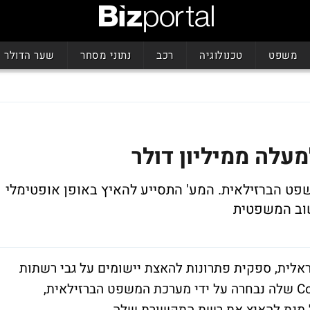
משפט
טכנולוגיה
רכב
נתוני מסחר
שער הדולר
עלה ממיליון דולר
Compa למערכת המשפט הברזילאית. המע' התסייע להאיץ באופן אופטימלי
וורקס (Expand Networks) הישראלית, ספקית פתרונות להאצת יישומים על גבי רשתות
WAN, הודיעה היום כי פלטפורמת ה-Compass שלה נבחרה על ידי מערכת המשפט הברזילאית,