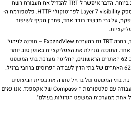
ערך מוסף גבוה והציעה את התכונות המגוונות ביותר. הדבר איפשר ל-TRT להגדיל את תעבורת רשת
התקשורת, לתמוך ביישומי MPLS נוספים ולספק Layer 7 visibility לפרוטוקולי HTTP. פלטפורמת ה-
מספקת, על גבי מכשיר בודד אחד, פתרון מקיף לשיפור
ליקציות.
בנוסף לפלטפורמת ה-Compass של אקספנד, בחרה TRT גם במערכת ExpandView – תוכנה לניהול
חד. התוכנה מנהלת את האפליקציות באופן טוב יותר
ומשפרת את ביצועיהן. בשל השיפור שהושג ב-62 האתרים הראשונים, החליטה מערכת בתי המשפט
ערכת בתי המשפט של ברזיל פתרה את בעיית הביצועים
האיטיים והשיגה שיפור מרשים עם תחילת העבודה עם פלטפורמת ה-Compass של אקספנד. אנו גאים
ל אחת ממערכות המשפט הגדולות בעולם".