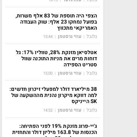
הצפי היה תוספת של 83 אלף משרות,
בפועל נמחקו 23 אלף: שוק העבודה
האמריקאי מתכווץ
גלובל
עוזי גרסטמן
15:44
|
|
אטלסיאן מזנקת 28%, טווליו 17%: גל
דוחות מרים את מניות התוכנה שוול
סטריט הספידה
גלובל
עוזי גרסטמן
15:00
|
|
38 מיליארד דולר למפעלי זיכרון חדשים:
למה דווקא מיקרון נהנית מההשקעה של
SK הייניקס
גלובל
עוזי גרסטמן
14:52
|
|
ג'יי-פרוג מזנקת 19% לפני הפתיחה:
הכנסות של 163.8 מיליון דולר והתחזית