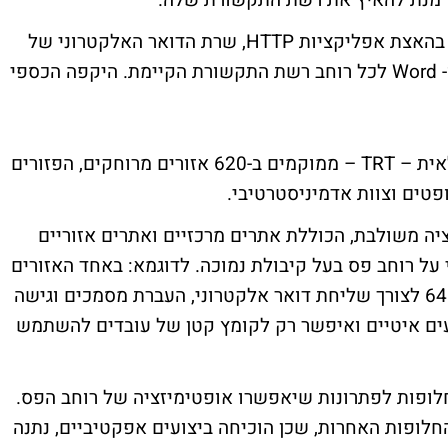
פלטפורמת ה-Compass של אקספנד תסייע בהאצת אפליקציות HTTP, שרת הדואר האלקטרוני של
מיקרוסופט (Microsoft Exchange), אקסל ו- Word לכל רוחב רשת התקשורת הקיימת. היקפה הכספי
בתי הדין לעבודה של מערכת המשפט הברזילאית – TRT – ממוקמים ב-620 אזורים מרוחקים, הפזורים
רת בקונפיגורציה משולבת, הכוללת אתרים מרכזיים ואתרים אזוריים
על רוחב פס בעל קיבולת נמוכה. לדוגמא: באחד האזורים
חלקו כ-600 משתמשים ברוחב פס של 64Kbps לצורך שליחת דואר אלקטרוני, העברת מסמכים וגישה
צועים איטיים ואיפשר רק לקומץ קטן של עובדים להשתמש
ספר חלופות לפתרונות שיאפשרו אופטימיזציה של רוחב הפס.
לופות האחרות, שכן הוכיחה ביצועים אפקטיביים, נתנה