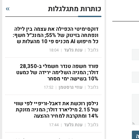
כותרות מתגלגלות
דוקסימיטי הכפילה את עצמה בין לילה
ונפתחה בזינוק של 55%; המנכ״ל חשף:
כל חיפוש AI מכניס פי 10 מהעלות ש
גלובל
ענת גלעד
18:04
|
|
פורד חשפה טנדר חשמלי ב-28,350
דולר; המניה השלימה ירידה של כמעט
10% בשישה ימי מסחר
גלובל
עוזי גרסטמן
17:52
|
|
נילסן רוכשת את דאבל-וריפיי לפי שווי
של 2.15 מיליארד דולר; המניה מזנקת
14% ומתקרבת למחיר ההצעה
גלובל
ענת גלעד
17:44
|
|
ה