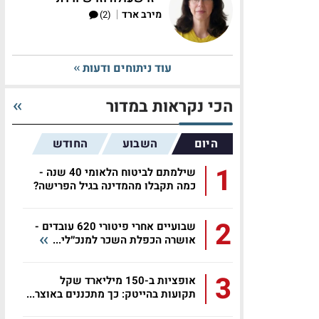
|
מירב ארד
(2)
עוד ניתוחים ודעות
הכי נקראות במדור
היום
השבוע
החודש
1
שילמתם לביטוח הלאומי 40 שנה -
כמה תקבלו מהמדינה בגיל הפרישה?
2
שבועיים אחרי פיטורי 620 עובדים -
אושרה הכפלת השכר למנכ״לי...
3
אופציות ב-150 מיליארד שקל
תקועות בהייטק: כך מתכננים באוצר...