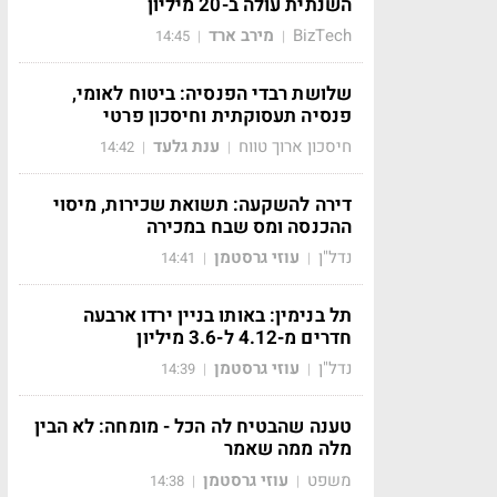
השנתית עולה ב-20 מיליון
BizTech
מירב ארד
14:45
|
|
שלושת רבדי הפנסיה: ביטוח לאומי,
פנסיה תעסוקתית וחיסכון פרטי
חיסכון ארוך טווח
ענת גלעד
14:42
|
|
דירה להשקעה: תשואת שכירות, מיסוי
ההכנסה ומס שבח במכירה
נדל"ן
עוזי גרסטמן
14:41
|
|
תל בנימין: באותו בניין ירדו ארבעה
חדרים מ-4.12 ל-3.6 מיליון
נדל"ן
עוזי גרסטמן
14:39
|
|
טענה שהבטיח לה הכל - מומחה: לא הבין
מלה ממה שאמר
משפט
עוזי גרסטמן
14:38
|
|