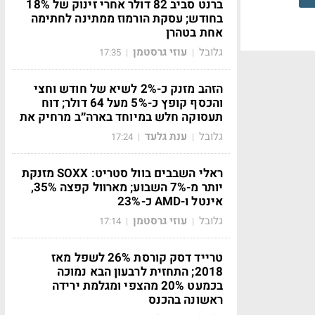
ברנט סביב 82 דולר אחרי זינוק של 18%
בחודש; עסקת הורמוז ממתינה לחתימה
אחת בטהרן
גלובל
עוזי גרסטמן
17:35
|
|
הזהב מזנק כ-2% לשיא של חודש וחצי
והכסף קופץ כ-5% מעל 64 דולר; דוח
תעסוקה חלש במיוחד בארה״ב מרחיק את
גלובל
ענת גלעד
17:24
|
|
ראלי השבבים בוול סטריט: SOXX מזנקת
יותר מ-7% השבוע; מארוול קפצה 35%,
אינטל ו-AMD כ-23%
גלובל
עוזי גרסטמן
17:14
|
|
טרייד דסק קורסת 26% לשפל מאז
2018; התחזית לרבעון הבא נמוכה
בכמעט 20% מהצפי ומגלמת ירידה
ראשונה בהכנס