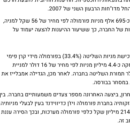
וכל לאחד אותה בתוצאותיה הכספיות. ההיענות החיובית להצעת הרכש
 מדו"חות הרבעון השני של 2007.
להצעת הרכש של אמבלייז, שיועדה לרכישת כ-695 אלף מניות פורמולה לפי מחיר של 56 שקל למניה,
חזיקים בכ-1.24 מיליון מניות של החברה, כך ששיעור ההיענות להצעה יעמוד על
אמבלייז השלימה בחודש נובמבר 2006 את רכישת מניות השליטה (33.4%) בפורמולה מידי קרן פימי
ודני גולדשטיין. אמבלייז רכשה במסגרת העיסקה כ-4.4 מיליון מניות לפי מחיר של 16 דולר למניית
הכל שילמה כ-70.4 מיליון דולר תמורת השליטה בחברה. לאחר מכן, הגדילה אמבלייז את
במסחר בבורסה.
רון, ביצעה האחרונה מספר צעדים משמעותיים בחברה. בין
מולה את אחזקותיה בחברת פורמולה ויז'ן כדיווידנד בעין לבעלי מניותיה.
כמו כן, פרעה פורמולה ויז'ן חוב בהיקף של כ-214 מיליון שקל כלפי פורמולה מערכות, ובכך הסירה עננת
ב זה.