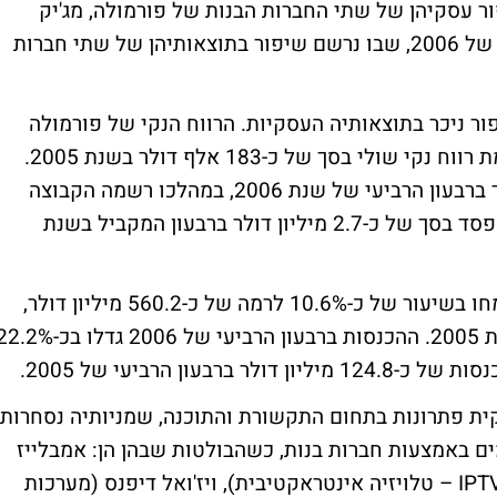
ר עסקיהן של שתי החברות הבנות של פורמולה, מג'יק
וספיאנס. הדבר בא לידי ביטוי ברבעון הרביעי של 2006, שבו נרשם שיפור בתוצאותיהן של שתי חברות
ה סיימה את שנת 2006 עם שיפור ניכר בתוצאותיה העסקיות. הרווח הנקי של פורמולה
בשנת 2006 הסתכם בכ-10 מיליון דולר, לעומת רווח נקי שולי בסך של כ-183 אלף דולר בשנת 2005.
השיפור ברווחי פורמולה בא לידי ביטוי בעיקר ברבעון הרביעי של שנת 2006, במהלכו רשמה הקבוצה
רווח נקי בסך של כ-6.4 מיליון דולר, לעומת הפסד בסך של כ-2.7 מיליון דולר ברבעון המקביל בשנת
הכנסותיה של פורמולה צמחו בשנת 2006 צמחו בשיעור של כ-10.6% לרמה של כ-560.2 מיליון דולר,
לעומת הכנסות של כ-506.4 מיליון דולר בשנת 2005. ההכנסות ברבעון הרביעי של 2006 גדלו בכ
פקית פתרונות בתחום התקשורת והתוכנה, שמניותיה נסחרות
ם באמצעות חברות בנות, כשהבולטות שבהן הן: אמבלייז
מובייל (יצרנית טלפונים סלולריים), אורקה (IPTV – טלויזיה אינטראקטיבית), ויז'ואל דיפנס (מערכות