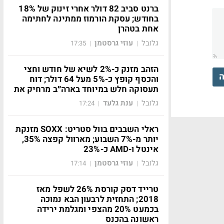
ברנט סביב 82 דולר אחרי זינוק של 18%
בחודש; עסקת הורמוז ממתינה לחתימה
אחת בטהרן
גלובל
עוזי גרסטמן
17:35
|
|
הזהב מזנק כ-2% לשיא של חודש וחצי
ה
והכסף קופץ כ-5% מעל 64 דולר; דוח
תעסוקה חלש במיוחד בארה״ב מרחיק את
גלובל
ענת גלעד
17:24
|
|
ראלי השבבים בוול סטריט: SOXX מזנקת
יותר מ-7% השבוע; מארוול קפצה 35%,
אינטל ו-AMD כ-23%
גלובל
עוזי גרסטמן
17:14
|
|
טרייד דסק קורסת 26% לשפל מאז
2018; התחזית לרבעון הבא נמוכה
בכמעט 20% מהצפי ומגלמת ירידה
ראשונה בהכנס