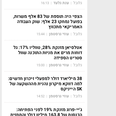
גלובל
ענת גלעד
16:13
|
|
הצפי היה תוספת של 83 אלף משרות,
בפועל נמחקו 23 אלף: שוק העבודה
האמריקאי מתכווץ
גלובל
עוזי גרסטמן
15:44
|
|
אטלסיאן מזנקת 28%, טווליו 17%: גל
דוחות מרים את מניות התוכנה שוול
סטריט הספידה
גלובל
עוזי גרסטמן
15:00
|
|
38 מיליארד דולר למפעלי זיכרון חדשים:
למה דווקא מיקרון נהנית מההשקעה של
SK הייניקס
גלובל
עוזי גרסטמן
14:52
|
|
ג'יי-פרוג מזנקת 19% לפני הפתיחה:
הכנסות של 163.8 מיליון דולר והתחזית