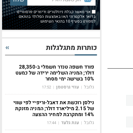
אני מאשר קבלת ניוזלטרים ודיוורים פרסומיים
בדואר אלקטרוני ו/או באמצעות הסלולר בהתאם
למפורט בסעיף 10 בתנאי השימוש
כותרות מתגלגלות
פורד חשפה טנדר חשמלי ב-28,350
דולר; המניה השלימה ירידה של כמעט
10% בשישה ימי מסחר
גלובל
עוזי גרסטמן
17:52
|
|
נילסן רוכשת את דאבל-וריפיי לפי שווי
של 2.15 מיליארד דולר; המניה מזנקת
14% ומתקרבת למחיר ההצעה
גלובל
ענת גלעד
17:44
|
|