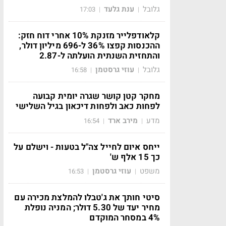
גלובל
ענת גלעד
17:03
|
|
קלאודפלייר מזנקת 10% אחרי דוח חזק:
ההכנסות קפצו 36% ל-696 מיליון דולר,
והתחזית השנתית הועלתה ל-2.87
גלובל
עוזי גרסטמן
16:58
|
|
מחקר קטן קושר שגרה יומית קבועה
לפחות כאב ולפחות דיכאון בגיל השלישי
מדע
מירב ארד
16:54
|
|
ייחס איום לחייל צה"ל בטעות - וישלם על
כך 15 אלף ש'
משפט
עוזי גרסטמן
16:53
|
|
סיטי חותך את ג'טבלו להמלצת מכירה עם
מחיר יעד של 5.30 דולר; המניה נופלת
4% במסחר המוקדם