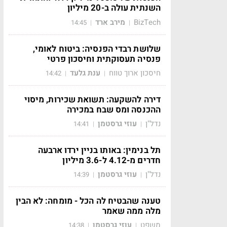
השנתית עולה ב-20 מיליון
BizTech
מירב ארד
14:45
|
|
שלושת רבדי הפנסיה: ביטוח לאומי,
פנסיה תעסוקתית וחיסכון פרטי
חיסכון ארוך טווח
ענת גלעד
14:42
|
|
דירה להשקעה: תשואת שכירות, מיסוי
ההכנסה ומס שבח במכירה
נדל"ן
עוזי גרסטמן
14:41
|
|
תל בנימין: באותו בניין ירדו ארבעה
חדרים מ-4.12 ל-3.6 מיליון
נדל"ן
עוזי גרסטמן
14:39
|
|
טענה שהבטיח לה הכל - מומחה: לא הבין
מלה ממה שאמר
משפט
עוזי גרסטמן
14:38
|
|