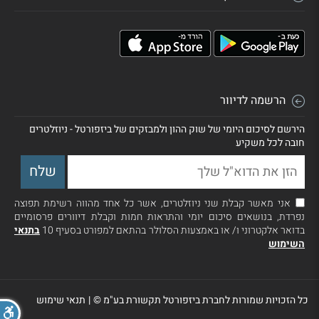
הרשמה לדיוור
הירשם לסיכום היומי של שוק ההון ולמבזקים של ביזפורטל - ניוזלטרים
חובה לכל משקיע
אני מאשר קבלת שני ניוזלטרים, אשר כל אחד מהווה רשימת תפוצה
נפרדת, בנושאים סיכום יומי והתראות חמות וקבלת דיוורים פרסומיים
בדואר אלקטרוני ו/ או באמצעות הסלולר בהתאם למפורט בסעיף 10
בתנאי
השימוש
כל הזכויות שמורות לחברת ביזפורטל תקשורת בע"מ ©
|
תנאי שימוש