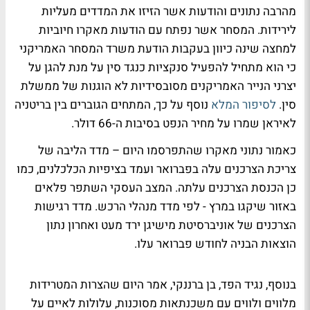
מהרבה נתונים והודעות אשר הזיזו את המדדים מעליות
לירידות. המסחר אשר נפתח עם הודעות מאקרו חיוביות
למחצה שינה כיוון בעקבות הודעת משרד המסחר האמריקני
כי הוא מתחיל להפעיל סנקציות כנגד סין על מנת להגן על
יצרני הנייר האמריקנים מסובסידיות לא הוגנות של ממשלת
סין.
לסיפור המלא
נוסף על כך, המתחים הגוברים בין בריטניה
לאיראן שמרו על מחיר הנפט בסיבות ה-66 דולר.
כאמור נתוני מאקרו שהתפרסמו היום – מדד הליבה של
צריכת הצרכנים עלה בפברואר ועמד בציפיות הכלכלנים, כמו
כן הכנסת הצרכנים עלתה. המצב העסקי השתפר פלאים
באזור שיקגו במרץ - לפי מדד מנהלי הרכש. מדד רגישות
הצרכנים של אוניברסיטת מישיגן ירד מעט ואחרון נתון
הוצאות הבניה לחודש פברואר עלו.
בנוסף, נגיד הפד, בן ברננקי, אמר היום שהצרות המטרידות
מלווים ולווים עם משכנתאות מסוכנות, עלולות לאיים על