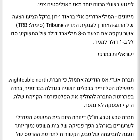
לפגוע בשולי הרווח יותר מאז האנליסטים צפו.
מיזוגים - המיליארדרים אלי בראוד ו-רון ברקל הציעו הצעה
של הרגע-האחרון לענקית המדיה Tribune (סימול: TRB)
אשר עקפה את הצעת ה-8 מיליארד דולר של המשקיע סם
ז'ל ב-1 דולר למניה.
ישראליות במרכז
חברת אנ.די.אס הודיעה אתמול, כי חברת wightcable north,
מפעילת הטלוויזיה בכבלים השניה בגודלה בבריטניה, בחרה
בפתרונות החברה להחליף את הפלטפורמה הקיימת שלה.
היקף העסקה לא נמסר.
חברת טבע (טבע חו"ל) דיווחה היום בית המשפט הפדרלי
לערעורים בארה"ב הפך פסיקה של בית משפט נמוך יותר
ונענה לתביעתה של טבע, הקשורות לתרופת ההרפס של