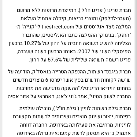
חברת פריגו ( פריגו חו"ל ), המייצרת תרופות ללא מרשם
(מעבר-לדלפק) ומוצרי בריאות, קיבלה אתמול העלאת
המלצה מצד אנליסטים של thestreet.com ל-"קנייה" מ-
"החזק". בנימוקי ההמלצה כתבו האנליסטים, שהחברה
הצליחה להשיג תשואה חיובית על ההון של 10.27% ברבעון
הפיסקלי השני של 2007. באותו הרבעון בשנה שעברה,
פריגו רשמה תשואה שלילית של 57.5% על ההון.
חברת ביגבנד רשתות, ההנפקה הטרייה בנאסד"ק, הודיעה על
שישה לקוחות חדשים בסין אשר יפרסו 6 מוצרים חדשים
בתחום הוידיאו הדיגיטלי."ההשקה מדגישה את מחויבות
החברה לשוק הסיני", אמר ג'וני צ'אנג, האחראי על אזור אסיה.
חברת גילת רשתות לוויין ( גילת חו"ל ), מובילה עולמית
בפיתוח, ייצור ושיווק מוצרים ושירותים לרשתות תקשורת
לוויניות, מרחיבה את פעילותה באירופה. החברה דווחה
אתמול, כי היא תספק לרשת קמעונאית גדולה באירופה