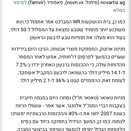
novartis ag (סימול: novn.vx), פאמוויר (famvir).
לסיפור
המלא
כמו כן, בית ההשקעות WR המברכט אמר אתמול כי הוא
משוכנע יותר מתמיד שטבע נמצאת על המסלול ל-50 דולר,
בעוד הוא מעלה את תחזיות טבע לרבעון הראשון.
מניות ארוטק, המספקת מוצרי אבטחה, הגיבו היום בירידות
שערים בהמשך לפרסום דו"חותיה, אמש לאחר המסחר.
מהדוחות עולה, כי ההכנסות ברבעון האחרון ירדו ב-7.2%
ל-14.1 מיליון דולר בהשוואה לרבעון המקביל אשתקד,
לעומת זאת, ההפסדים קטנו ב-36% ל-2.1 מיליון דולר.
מניות טאואר (טאואר חו"ל) נסחרו היום במגמה חיובית
בעקבות דברי המנכ"ל אלוונגר, אשר אמר - ששולי הרווח
בשנת 2007 יחצו את ה-40% וההכנסות הרבעוניות ימשיכו
לצמוח. כמו כן, המשך הגידול בתפוקה ביחד עם בסיס
הלקוחות הגדול יתרמו להמשך השיפור בביצועי החברה.