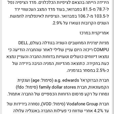
הירידה הייתה בהצאם לציפיות הכלכלנים. מדד הציפיה נפל
ל-78.7 מ-81.5 בפברואר, בעוד מדד המצב העכשווי ירד
ל-103.5 מ-106.7 בפברואר. הציפיות לאינפלציה לחמשת
השנים הקרובות נשארו על 2.9%.
אמריקנית במרכז
מניות יצרנית המחשבים השניה בגודלה בעולם, DELL
COMPU ריכזה היום עניין שלילי לאחר שהחברה הודיעה כי
נמצאו דיווחים כושלים וטעויות בדוחות החברה והעניין נמצא
כעת בחקירה. כתוצאה מהדיווח, המניה הגיבה בירידה של
כ-2.5% במסחר בגרמניה.
חברת הברוקראז' a.g. edwards (סימול: age) וענקית
הקמעונאות, חברת family dollar stores (סימול: fdo)
נסחרו על רקע פרסום הדוחות הכספיים של החברה אתמול.
חברת Vodafone Group (סימול: VOD), נסחרה בירידות של
עד 4.2% אחרי שדווח כי פעילות החברה באנגליה עלולה